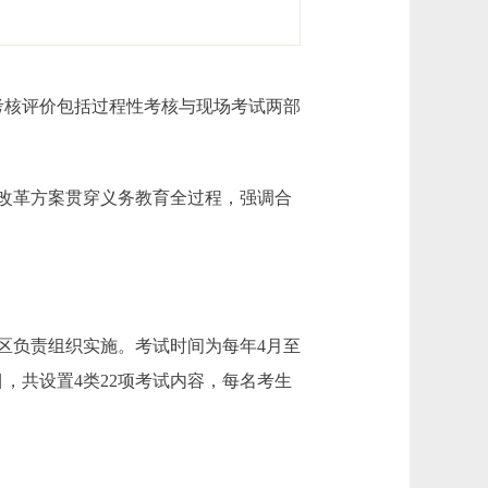
考核评价包括过程性考核与现场考试两部
改革方案贯穿义务教育全过程，强调合
区负责组织实施。考试时间为每年4月至
，共设置4类22项考试内容，每名考生