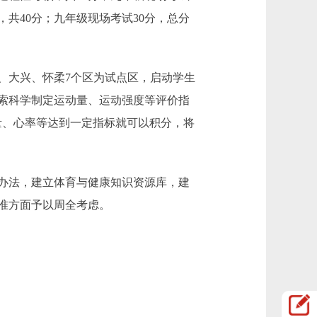
，共40分；九年级现场考试30分，总分
大兴、怀柔7个区为试点区，启动学生
索科学制定运动量、运动强度等评价指
量、心率等达到一定指标就可以积分，将
办法，建立体育与健康知识资源库，建
准方面予以周全考虑。