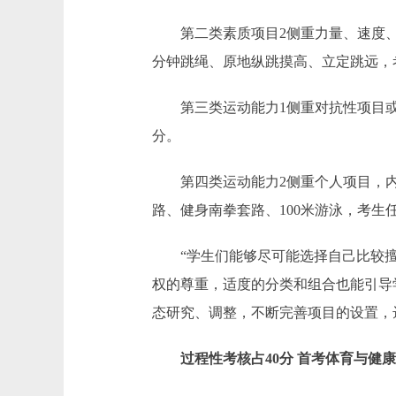
第二类素质项目2侧重力量、速度、灵敏
分钟跳绳、原地纵跳摸高、立定跳远，
第三类运动能力1侧重对抗性项目或集
分。
第四类运动能力2侧重个人项目，内容包括
路、健身南拳套路、100米游泳，考生任
“学生们能够尽可能选择自己比较擅长
权的尊重，适度的分类和组合也能引导
态研究、调整，不断完善项目的设置，
过程性考核占40分 首考体育与健康