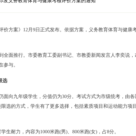
印发义务教育体育与健康考核评价方案的通知
方案》12月9日正式发布。依据方案，义务教育体育与健康
全面推行。市委教育工委副书记、市教委新闻发言人李奕说，
在参与。
限选
向九年级学生，分值仍为30分。考试方式为市级统考，由各
类限选的方式，学生有了更多选择，包括素质项目和运动能力项目
力，内容为1000米跑(男)、800米跑(女)，占8分。