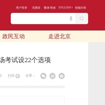
/
ENGLISH
用户登录
无障碍
繁体
简体
智能问答
政民互动
走进北京
场考试设22个选项
小
分享：
打印