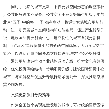
走进北京
同时，北京的城市更新，不仅要以空间形态的调整来补
足公共服务设施不完备、公共空间不充足等民生短板，更与
北京概况
十六区概览
人文北京
北京“五子”中的每一“子”都有联动。将通过实施城市更新行
绿色北京
图说北京
视频北京
动，进一步完善城市空间结构和功能布局，促进产业转型升
级，建设国际科技创新中心；建立良性的城市自我更新机
多语种
制，为“两区”建设提供更加有效的空间载体；大力发展数字
经济，以盘活存量空间资源支持建设全球数字经济标杆城
ENGLISH
한국어
日本語
市；通过更新改造推动产业结构调整升级，扩大文化有效供
DEUTSCH
FRANÇAIS
РУССКИЙ ЯЗЫК
给，优化投资供给结构，带动消费升级，建设国际消费中心
城市；与疏解整治促提升专项行动紧密配合，深入推动京津
ESPAÑOL
العربية
PORTUGUÊS
冀协同发展。
六类更新项目分类指导
ITALIANO
作为全国首个实现减量发展的城市，可持续的更新应该