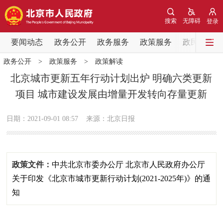
网站地图
搜索
无障碍
登录
要闻动态
要闻动态
政务公开
政务服务
政策服务
政民互动
政务公开
>
政策服务
>
政策解读
党中央精神
国务院信息
中央部委动态
北京城市更新五年行动计划出炉 明确六类更新
项目 城市建设发展由增量开发转向存量更新
北京要闻
会议信息
部门动态
日期：2021-09-01 08:57
来源：北京日报
各区热点
政务公开
政策文件：
中共北京市委办公厅 北京市人民政府办公厅
市领导
机构职能
政策服务
关于印发《北京市城市更新行动计划(2021-2025年)》的通
知
政策兑现
政策解读
回应关切