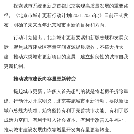
探索城市系统更新是首都北京实现高质量发展的重要路
决策公开
专题公开
径。《北京市城市更新行动计划(2021-2025年)》日前正式发
政务服务
布，明确了未来五年北京城市更新的目标和方向。
行动计划提出，北京城市更新要紧扣新版总规和发展实
个人服务
法人服务
部门服务
际，聚焦城市建成区存量空间资源提质增效，不搞大拆大
便民服务
利企服务
投资项目
建，推动六类城市更新项目的发展，建立起良性的城市自我
更新机制。
中介服务
阳光政务
推动城市建设向存量更新转变
政民互动
提起城市更新，许多人首先想到的就是将老房子拆除重
建。行动计划开宗明义，北京实施城市更新行动，要以新版
12345网上接诉即办
我要咨询
我要建议
城市总规为统领，始终坚持有利于完善城市功能、有利于形
成活力空间、有利于引入社会资本、有利于改善民生福祉，
参与调查
在线访谈
图说互动
推动城市建设发展由依靠增量开发向存量更新转变。