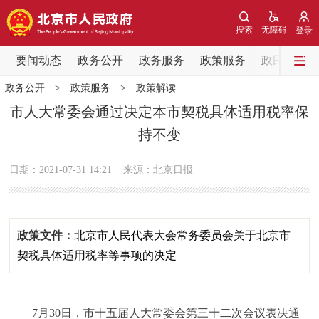
网站地图
搜索
无障碍
登录
要闻动态
要闻动态
政务公开
政务服务
政策服务
政民互动
政务公开
>
政策服务
>
政策解读
党中央精神
国务院信息
中央部委动态
市人大常委会通过决定本市契税具体适用税率保
持不变
北京要闻
会议信息
部门动态
日期：2021-07-31 14:21
来源：北京日报
各区热点
政务公开
政策文件：
北京市人民代表大会常务委员会关于北京市
市领导
机构职能
政策服务
契税具体适用税率等事项的决定
政策兑现
政策解读
回应关切
7月30日，市十五届人大常委会第三十二次会议表决通