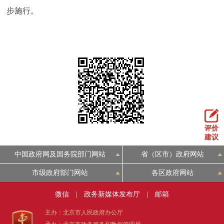
走进北京
步施行。
北京概况
十六区概览
人文北京
绿色北京
图说北京
视频北京
多语种
ENGLISH
한국어
日本語
评价
建议
DEUTSCH
FRANÇAIS
РУССКИЙ ЯЗЫК
中国政府网及国务院部门网站
省（区市）政府网站
ESPAÑOL
العربية
PORTUGUÊS
市级政府部门网站
各区政府网站
微信
|
政务新媒体发布厅
|
邮箱
ITALIANO
主办：北京市人民政府办公厅