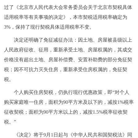
过了《北京市人民代表大会常务委员会关于北京市契税具体
决策公开
专题公开
适用税率等有关事项的决定》，本市契税适用税率确定为
政务服务
3%，保持了现行契税具体适用税率不变。
个人服务
法人服务
部门服务
决定还明确了免征减征办法：因土地、房屋被县级以上
人民政府征收、征用，重新承受土地、房屋权属的，其成交
便民服务
利企服务
投资项目
价格没有超出土地、房屋补偿费、安置补助费的部分免征契
税；因不可抗力灭失住房，重新承受住房权属的，免征契
中介服务
阳光政务
税。
政民互动
个人购买住房契税，仍执行现行优惠政策，即“对个人
购买家庭唯一住房，面积为90平方米及以下的，减按1%税率
12345网上接诉即办
我要咨询
我要建议
征收契税；面积为90平方米以上的，减按1.5%税率征收契
税。”
参与调查
在线访谈
图说互动
《决定》将于9月1日起与《中华人民共和国契税法》同