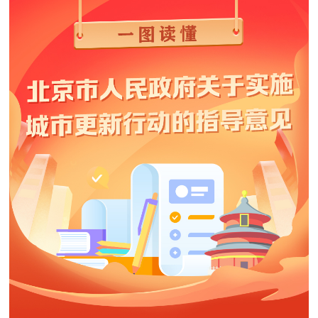
决策公开
专题公开
政务服务
个人服务
法人服务
部门服务
便民服务
利企服务
投资项目
中介服务
阳光政务
政民互动
12345网上接诉即办
我要咨询
我要建议
参与调查
在线访谈
图说互动