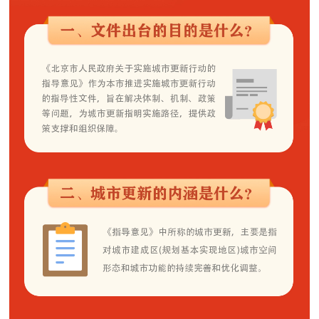
走进北京
北京概况
十六区概览
人文北京
绿色北京
图说北京
视频北京
多语种
ENGLISH
한국어
日本語
DEUTSCH
FRANÇAIS
РУССКИЙ ЯЗЫК
ESPAÑOL
العربية
PORTUGUÊS
ITALIANO