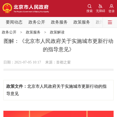
网站地图
搜索
无障碍
登录
要闻动态
要闻动态
政务公开
政务服务
政策服务
政民互动
政务公开
>
政策服务
>
政策解读
党中央精神
国务院信息
中央部委动态
图解：《北京市人民政府关于实施城市更新行动
的指导意见》
北京要闻
会议信息
部门动态
日期：2021-07-05 10:17
来源：首都之窗
各区热点
政务公开
政策文件：
北京市人民政府关于实施城市更新行动的指
市领导
机构职能
政策服务
导意见
政策兑现
政策解读
回应关切