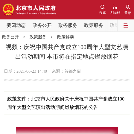
网站地图
搜索
无障碍
登录
要闻动态
要闻动态
政务公开
政务服务
政策服务
政民互动
政务公开
>
政策服务
>
政策解读
党中央精神
国务院信息
中央部委动态
视频：庆祝中国共产党成立100周年大型文艺演
出活动期间 本市将在指定地点燃放烟花
北京要闻
会议信息
部门动态
日期：2021-06-23 14:40
来源：首都之窗
各区热点
政务公开
政策文件：
北京市人民政府关于庆祝中国共产党成立100
市领导
机构职能
政策服务
周年大型文艺演出活动期间燃放烟花的公告
政策兑现
政策解读
回应关切