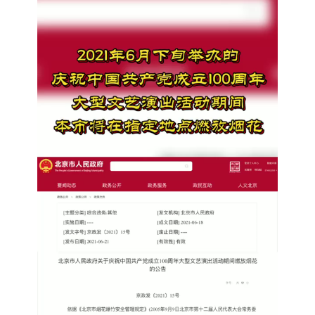
决策公开
专题公开
政务服务
个人服务
法人服务
部门服务
便民服务
利企服务
投资项目
中介服务
阳光政务
政民互动
12345网上接诉即办
我要咨询
我要建议
参与调查
在线访谈
图说互动