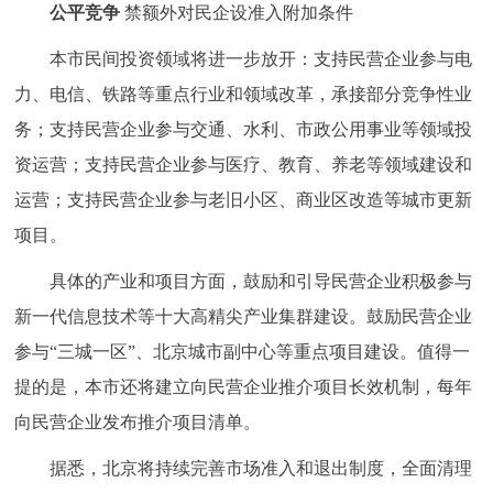
走进北京
公平竞争
禁额外对民企设准入附加条件
本市民间投资领域将进一步放开：支持民营企业参与电
北京概况
十六区概览
人文北京
力、电信、铁路等重点行业和领域改革，承接部分竞争性业
务；支持民营企业参与交通、水利、市政公用事业等领域投
绿色北京
图说北京
视频北京
资运营；支持民营企业参与医疗、教育、养老等领域建设和
多语种
运营；支持民营企业参与老旧小区、商业区改造等城市更新
项目。
ENGLISH
한국어
日本語
具体的产业和项目方面，鼓励和引导民营企业积极参与
DEUTSCH
FRANÇAIS
РУССКИЙ ЯЗЫК
新一代信息技术等十大高精尖产业集群建设。鼓励民营企业
参与“三城一区”、北京城市副中心等重点项目建设。值得一
ESPAÑOL
العربية
PORTUGUÊS
提的是，本市还将建立向民营企业推介项目长效机制，每年
向民营企业发布推介项目清单。
ITALIANO
据悉，北京将持续完善市场准入和退出制度，全面清理