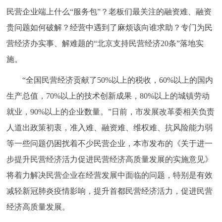
民营企业端上什么“服务包”？老板们最关注的融资难、融资
决策公开
专题公开
贵问题如何破解？经营中遇到了麻烦该向谁求助？专门为民
政务服务
营经济办实事、解难题的“北京支持民营经济20条”落地实
施。
个人服务
法人服务
部门服务
“全国民营经济贡献了50%以上的税收，60%以上的国内
便民服务
利企服务
投资项目
生产总值，70%以上的技术创新成果，80%以上的城镇劳动
就业，90%以上的企业数量。”日前，市发展改革委相关负责
中介服务
阳光政务
人道出政策初衷，准入难、融资难、维权难、抗风险能力弱
等一些问题仍困扰着不少民营企业，本市发布的《关于进一
政民互动
步提升民营经济活力促进民营经济高质量发展的实施意见》
12345网上接诉即办
我要咨询
我要建议
将着力解决民营企业在经营发展中面临的问题，特别是有效
减轻新冠肺炎疫情影响，提升首都民营经济活力，促进民营
参与调查
在线访谈
图说互动
经济高质量发展。