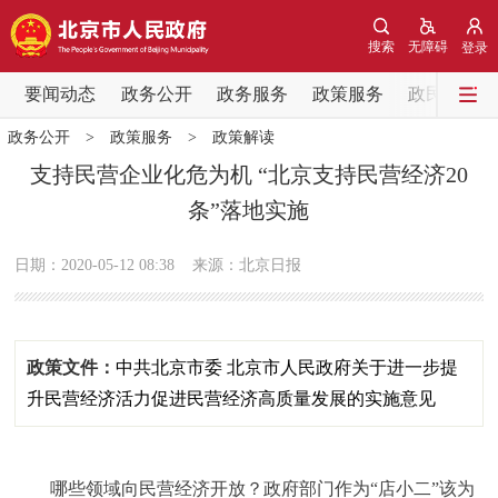
网站地图
搜索
无障碍
登录
要闻动态
要闻动态
政务公开
政务服务
政策服务
政民互动
政务公开
>
政策服务
>
政策解读
党中央精神
国务院信息
中央部委动态
支持民营企业化危为机 “北京支持民营经济20
条”落地实施
北京要闻
会议信息
部门动态
日期：2020-05-12 08:38
来源：北京日报
各区热点
政务公开
政策文件：
中共北京市委 北京市人民政府关于进一步提
市领导
机构职能
政策服务
升民营经济活力促进民营经济高质量发展的实施意见
政策兑现
政策解读
回应关切
哪些领域向民营经济开放？政府部门作为“店小二”该为