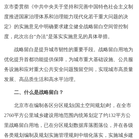
走进北京
京市委贯彻《中共中央关于坚持和完善中国特色社会主义制
度推进国家治理体系和治理能力现代化若干重大问题的决
北京概况
十六区概览
人文北京
定》的实施意见中明确要求建立健全战略留白空间管控制
度，此次出台“办法”是落实实施意见的具体举措。
绿色北京
图说北京
视频北京
战略留白是提升城市韧性的重要手段。战略留白用地为
多语种
优化提升首都功能提供保障，为城市重大基础设施、公共服
ENGLISH
한국어
日本語
务设施和应对重大公共安全问题预留空间，实现城市高质量
发展、高品质生活和高水平治理。
DEUTSCH
FRANÇAIS
РУССКИЙ ЯЗЫК
二、什么是战略留白？
北京市在编制各区分区规划(国土空间规划)时，在全市
ESPAÑOL
العربية
PORTUGUÊS
2760平方公里城乡建设用地范围内统筹划定了约132平方公
ITALIANO
里战略留白用地，已在分区规划数据库落图落位，并在各级
各类规划编制及规划实施管理规则中细化落实，实施城乡建