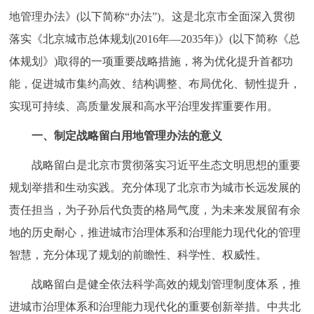
地管理办法》(以下简称“办法”)。这是北京市全面深入贯彻
决策公开
专题公开
落实《北京城市总体规划(2016年—2035年)》(以下简称《总
政务服务
体规划》)取得的一项重要战略措施，将为优化提升首都功
能，促进城市集约高效、结构调整、布局优化、韧性提升，
个人服务
法人服务
部门服务
实现可持续、高质量发展和高水平治理发挥重要作用。
便民服务
利企服务
投资项目
一、制定战略留白用地管理办法的意义
战略留白是北京市贯彻落实习近平生态文明思想的重要
中介服务
阳光政务
规划举措和生动实践。充分体现了北京市为城市长远发展的
政民互动
责任担当，为子孙后代负责的格局气度，为未来发展留有余
地的历史耐心，推进城市治理体系和治理能力现代化的管理
12345网上接诉即办
我要咨询
我要建议
智慧，充分体现了规划的前瞻性、科学性、权威性。
战略留白是健全依法科学高效的规划管理制度体系，推
参与调查
在线访谈
图说互动
进城市治理体系和治理能力现代化的重要创新举措。中共北