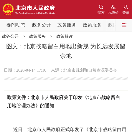
网站地图
搜索
无障碍
登录
要闻动态
要闻动态
政务公开
政务服务
政策服务
政民互动
政务公开
>
政策服务
>
政策解读
党中央精神
国务院信息
中央部委动态
图文：北京战略留白用地出新规 为长远发展留
余地
北京要闻
会议信息
部门动态
日期：2020-04-14 17:10
来源：北京市规划和自然资源委员会
各区热点
政务公开
政策文件：
北京市人民政府关于印发《北京市战略留白
市领导
机构职能
政策服务
用地管理办法》的通知
政策兑现
政策解读
回应关切
近日，北京市人民政府正式印发了《北京市战略留白用