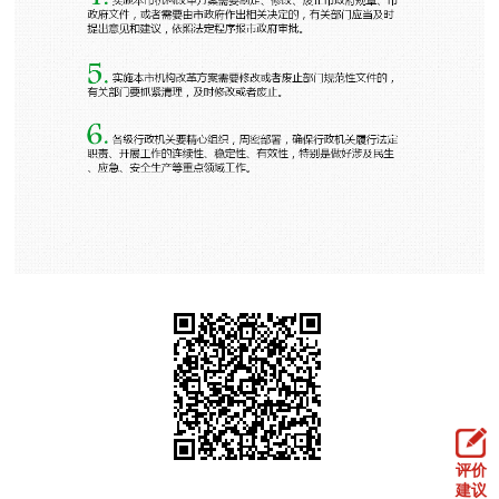
走进北京
北京概况
十六区概览
人文北京
绿色北京
图说北京
视频北京
多语种
ENGLISH
한국어
日本語
DEUTSCH
FRANÇAIS
РУССКИЙ ЯЗЫК
ESPAÑOL
العربية
PORTUGUÊS
ITALIANO
评价
建议