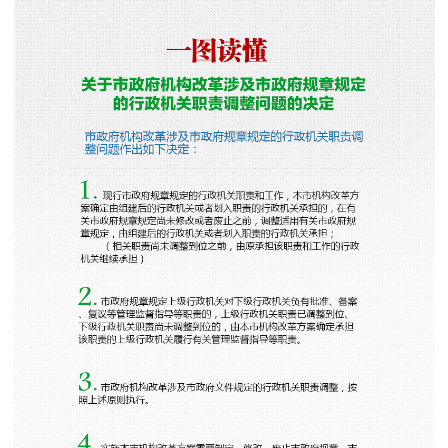
决策公开
专题公开
政务服务
个人服务
法人服务
部门服务
便民服务
利企服务
投资项目
中介服务
阳光政务
政民互动
12345网上接诉即办
我要咨询
我要建议
参与调查
在线访谈
图说互动