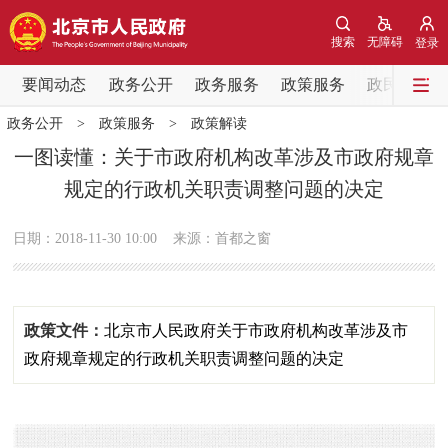
网站地图
搜索
无障碍
登录
要闻动态
要闻动态
政务公开
政务服务
政策服务
政民互动
政务公开
>
政策服务
>
政策解读
党中央精神
国务院信息
中央部委动态
一图读懂：关于市政府机构改革涉及市政府规章
规定的行政机关职责调整问题的决定
北京要闻
会议信息
部门动态
日期：2018-11-30 10:00
来源：首都之窗
各区热点
政务公开
政策文件：
北京市人民政府关于市政府机构改革涉及市
市领导
机构职能
政策服务
政府规章规定的行政机关职责调整问题的决定
政策兑现
政策解读
回应关切