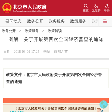
网站地图
搜索
无障碍
登录
要闻动态
要闻动态
政务公开
政务服务
政策服务
政民互动
政务公开
>
政策服务
>
政策解读
党中央精神
国务院信息
中央部委动态
图解：关于开展第四次全国经济普查的通知
北京要闻
会议信息
部门动态
日期：2018-03-02 17:25
来源：首都之窗
各区热点
政策文件：
北京市人民政府关于开展第四次全国经济普
政务公开
查的通知
市领导
机构职能
政策服务
政策兑现
政策解读
回应关切