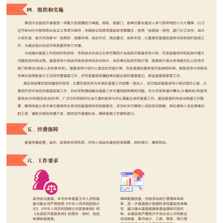
走进北京
北京概况
十六区概览
人文北京
绿色北京
图说北京
视频北京
多语种
ENGLISH
한국어
日本語
DEUTSCH
FRANÇAIS
РУССКИЙ ЯЗЫК
ESPAÑOL
العربية
PORTUGUÊS
ITALIANO