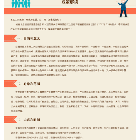
决策公开
专题公开
政务服务
个人服务
法人服务
部门服务
便民服务
利企服务
投资项目
中介服务
阳光政务
政民互动
12345网上接诉即办
我要咨询
我要建议
参与调查
在线访谈
图说互动