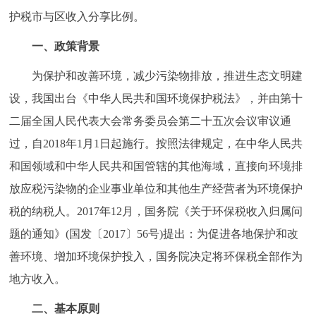
护税市与区收入分享比例。
决策公开
专题公开
一、政策背景
政务服务
为保护和改善环境，减少污染物排放，推进生态文明建
个人服务
法人服务
部门服务
设，我国出台《中华人民共和国环境保护税法》，并由第十
二届全国人民代表大会常务委员会第二十五次会议审议通
便民服务
利企服务
投资项目
过，自2018年1月1日起施行。按照法律规定，在中华人民共
和国领域和中华人民共和国管辖的其他海域，直接向环境排
中介服务
阳光政务
放应税污染物的企业事业单位和其他生产经营者为环境保护
政民互动
税的纳税人。2017年12月，国务院《关于环保税收入归属问
题的通知》(国发〔2017〕56号)提出：为促进各地保护和改
12345网上接诉即办
我要咨询
我要建议
善环境、增加环境保护投入，国务院决定将环保税全部作为
地方收入。
参与调查
在线访谈
图说互动
二、基本原则