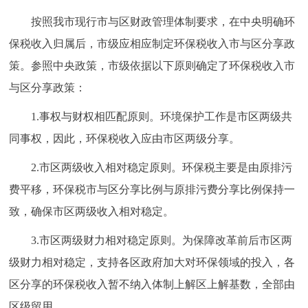
走进北京
按照我市现行市与区财政管理体制要求，在中央明确环
北京概况
十六区概览
人文北京
保税收入归属后，市级应相应制定环保税收入市与区分享政
策。参照中央政策，市级依据以下原则确定了环保税收入市
绿色北京
图说北京
视频北京
与区分享政策：
1.事权与财权相匹配原则。环境保护工作是市区两级共
多语种
同事权，因此，环保税收入应由市区两级分享。
ENGLISH
한국어
日本語
2.市区两级收入相对稳定原则。环保税主要是由原排污
费平移，环保税市与区分享比例与原排污费分享比例保持一
DEUTSCH
FRANÇAIS
РУССКИЙ ЯЗЫК
致，确保市区两级收入相对稳定。
ESPAÑOL
العربية
PORTUGUÊS
3.市区两级财力相对稳定原则。为保障改革前后市区两
级财力相对稳定，支持各区政府加大对环保领域的投入，各
ITALIANO
区分享的环保税收入暂不纳入体制上解区上解基数，全部由
区级留用。