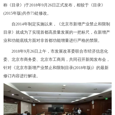
称《目录》)于2018年9月26日正式发布，相较于《目录》
决策公开
专题公开
(2015年版)共作73处修改。
政务服务
自2014年制定实施以来，《北京市新增产业禁止和限制
目录》就成为了实现首都高质量发展的一把标尺，在新增产
个人服务
法人服务
部门服务
业和功能底线方面对非首都功能增量进行严格的禁限。
便民服务
利企服务
投资项目
2018年9月26日上午，市发展改革委联合市经济信息化
委、北京市商务委、北京市工商局，共同召开新闻发布会，
中介服务
阳光政务
针对《北京市新增产业禁止和限制目录(2018年版)》的最新
修订内容进行解读。
政民互动
12345网上接诉即办
我要咨询
我要建议
参与调查
在线访谈
图说互动