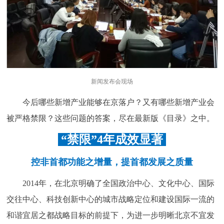
走进北京
北京概况
十六区概览
人文北京
绿色北京
图说北京
视频北京
新闻发布会现场
多语种
今后哪些新增产业能够在京落户？又有哪些新增产业会
ENGLISH
한국어
日本語
被严格禁限？这些问题的答案，尽在最新版《目录》之中。
“禁限”4年成效显著
DEUTSCH
FRANÇAIS
РУССКИЙ ЯЗЫК
控非首都功能之增量，提首都发展之质量
ESPAÑOL
العربية
PORTUGUÊS
2014年，在北京明确了全国政治中心、文化中心、国际
交往中心、科技创新中心的城市战略定位和建设国际一流的
ITALIANO
和谐宜居之都战略目标的前提下，为进一步明晰北京不宜发