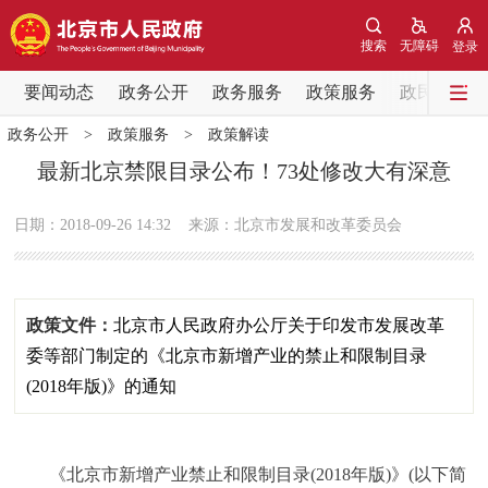
网站地图
搜索
无障碍
登录
要闻动态
要闻动态
政务公开
政务服务
政策服务
政民互动
政务公开
>
政策服务
>
政策解读
党中央精神
国务院信息
中央部委动态
最新北京禁限目录公布！73处修改大有深意
北京要闻
会议信息
部门动态
日期：2018-09-26 14:32
来源：北京市发展和改革委员会
各区热点
政策文件：
北京市人民政府办公厅关于印发市发展改革
政务公开
委等部门制定的《北京市新增产业的禁止和限制目录
市领导
机构职能
政策服务
(2018年版)》的通知
政策兑现
政策解读
回应关切
《北京市新增产业禁止和限制目录(2018年版)》(以下简