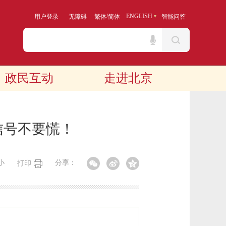
/
ENGLISH
用户登录
无障碍
繁体
简体
智能问答
政民互动
走进北京
信号不要慌！
小
分享：
打印