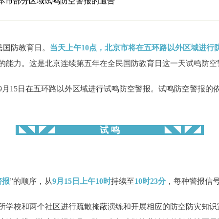
本市部分区域试鸣防空警报的通告
民国防教育日。
当天上午10点，北京市将在五环路以外区域进行
的能力。这是北京连续第五年在全民国防教育日这一天试鸣防空
9月15日在五环路以外区域进行试鸣防空警报。试鸣防空警报的
◣◥ ◤◢
试 鸣
◣◥ ◤◢
警报
”的顺序，从
9月
15日上午10时
持续至
10时23分
，每种警报信
所学校和两个社区进行疏散掩蔽演练和开展相应的防空防灾知识