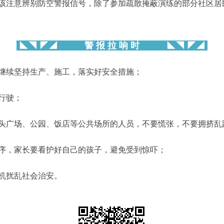
该注意辨别防空警报信号，除了参加疏散掩蔽演练的部分社区居
◣◥ ◤◢
警 报 拉 响 时
◣◥ ◤◢
续坚持生产、施工，落实好安全措施；
行驶；
广场、公园、饭店等公共场所的人员，不要慌张，不要拥挤乱
，家长要看护好自己的孩子，避免受到惊吓；
机扰乱社会治安。