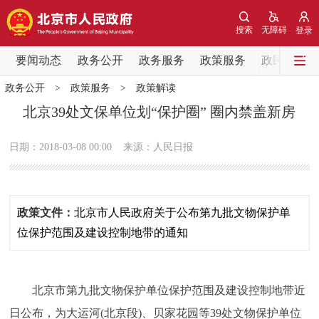
网站地图
搜索
无障碍
登录
要闻动态
要闻动态
政务公开
政务服务
政策服务
政民互动
政务公开
>
政策服务
>
政策解读
党中央精神
国务院信息
中央部委动态
北京39处文保单位划“保护圈” 圈内禁盖新房
北京要闻
会议信息
部门动态
日期：2018-03-08 00:00
来源：人民日报
各区热点
政策文件：
北京市人民政府关于公布第九批文物保护单
政务公开
位保护范围及建设控制地带的通知
市领导
机构职能
政策服务
北京市第九批文物保护单位保护范围及建设控制地带近
政策兑现
政策解读
回应关切
日公布，为大运河(北京段)、贝家花园等39处文物保护单位