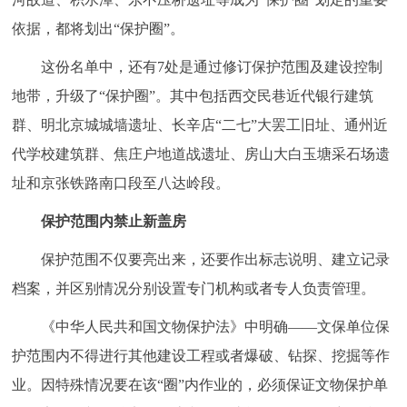
走进北京
依据，都将划出“保护圈”。
北京概况
十六区概览
人文北京
这份名单中，还有7处是通过修订保护范围及建设控制
地带，升级了“保护圈”。其中包括西交民巷近代银行建筑
绿色北京
图说北京
视频北京
群、明北京城城墙遗址、长辛店“二七”大罢工旧址、通州近
代学校建筑群、焦庄户地道战遗址、房山大白玉塘采石场遗
多语种
址和京张铁路南口段至八达岭段。
ENGLISH
한국어
日本語
保护范围内禁止新盖房
DEUTSCH
FRANÇAIS
РУССКИЙ ЯЗЫК
保护范围不仅要亮出来，还要作出标志说明、建立记录
档案，并区别情况分别设置专门机构或者专人负责管理。
ESPAÑOL
العربية
PORTUGUÊS
《中华人民共和国文物保护法》中明确——文保单位保
护范围内不得进行其他建设工程或者爆破、钻探、挖掘等作
ITALIANO
业。因特殊情况要在该“圈”内作业的，必须保证文物保护单