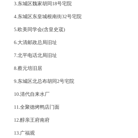
3.东城区魏家胡同18号宅院
4.东城区东皇城根南街32号宅院
5.欧美同学会(含皇史宬)
6.大清邮政总局旧址
7.北平电话北局旧址
8.蔡元培旧居
9.东城区北总布胡同2号宅院
10.清代自来水厂
11.全聚德烤鸭店门面
12.醇亲王府南府
13.广福观