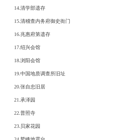
14.清学部遗存
15.清稽查内务府御史衙门
16.兆惠府第遗存
17.绍兴会馆
18.浏阳会馆
19.中国地质调查所旧址
20.张自忠旧居
21.承泽园
22.普照寺
23.贝家花园
24.鹫峰地震台