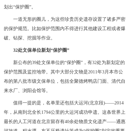
划出“保护圈”。
决策公开
专题公开
一道无形的圈儿，为这些珍贵历史遗存设置了诸多严密
政务服务
的保护规范。比如保护范围内不得进行其他建设工程或者爆
个人服务
法人服务
部门服务
破、钻探、挖掘等作业。
32处文保单位新划“保护圈”
便民服务
利企服务
投资项目
新公布的39处文保单位的“保护圈”，有32处为新划定的
保护范围及监控地带。其中大部分文物是2011年3月本市公
中介服务
阳光政务
布的第八批市级文保单位，包括全聚德烤鸭店门面、清代自
政民互动
来水厂、浏阳会馆等。
12345网上接诉即办
我要咨询
我要建议
值得一提的是，名单里还包括大运河(北京段)——2014
年，从南到北全长1794公里的大运河成功申遗。这条世界上
参与调查
在线访谈
图说互动
最长的人工河道在北京留存有40余处物质文化遗产——通惠
河故道、积水潭、东不压桥遗址等成为“保护圈”划定的重要