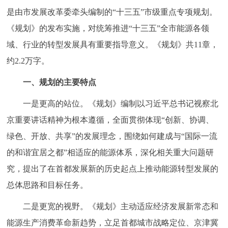
是由市发展改革委牵头编制的“十三五”市级重点专项规划。
决策公开
专题公开
《规划》的发布实施，对统筹推进“十三五”全市能源各领
政务服务
域、行业的转型发展具有重要指导意义。《规划》共11章，
约2.2万字。
个人服务
法人服务
部门服务
一、规划的主要特点
便民服务
利企服务
投资项目
一是更高的站位。《规划》编制以习近平总书记视察北
京重要讲话精神为根本遵循，全面贯彻体现“创新、协调、
中介服务
阳光政务
绿色、开放、共享”的发展理念，围绕如何建成与“国际一流
政民互动
的和谐宜居之都”相适应的能源体系，深化相关重大问题研
究，提出了在首都发展新的历史起点上推动能源转型发展的
12345网上接诉即办
我要咨询
我要建议
总体思路和目标任务。
二是更宽的视野。《规划》主动适应经济发展新常态和
参与调查
在线访谈
图说互动
能源生产消费革命新趋势，立足首都城市战略定位、京津冀