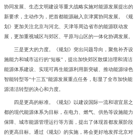
走进北京
协同发展、生态文明建设等重大战略实施对能源发展提出的
新要求，主动作为，把首都能源融入京津冀协同发展。《规
北京概况
十六区概览
人文北京
划》更加关注北京与河北、天津等周边省市的能源联动发
展，更加重视城区与郊区、平原与山区的一体化协调发展。
绿色北京
图说北京
视频北京
三是更大的力度。《规划》突出问题导向，聚焦补齐设
多语种
施能力和城市运行的“短板”，提出加快郊区散煤治理和清洁
ENGLISH
한국어
日本語
能源体系建设、实现可再生能源利用新突破、推动能源绿色
智能转型等“十三五”能源发展重点任务，彰显了全市加快能
DEUTSCH
FRANÇAIS
РУССКИЙ ЯЗЫК
源清洁转型的决心和力度。
四是更高的标准。《规划》以建设国际一流和谐宜居之
ESPAÑOL
العربية
PORTUGUÊS
都的现代能源体系为目标，在电力、燃气、供热等设施能力
保障、城市能源管理运行等方面，提出了体现首都发展阶段
ITALIANO
的更高目标。通过《规划》的实施，将会更好地发挥北京对