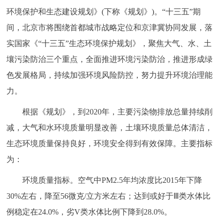
环境保护和生态建设规划》(下称《规划》)。“十三五”期
决策公开
专题公开
间，北京市将围绕首都城市战略定位和京津冀协同发展，落
政务服务
实国家《“十三五”生态环境保护规划》，聚焦大气、水、土
壤污染防治三个重点，全面推进环境污染防治，推进形成绿
个人服务
法人服务
部门服务
色发展格局，持续加强环境风险防控，努力提升环境治理能
力。
便民服务
利企服务
投资项目
根据《规划》，到2020年，主要污染物排放总量持续削
中介服务
阳光政务
减，大气和水环境质量明显改善，土壤环境质量总体清洁，
生态环境质量保持良好，环境安全得到有效保障。主要指标
政民互动
为：
12345网上接诉即办
我要咨询
我要建议
环境质量指标。空气中PM2.5年均浓度比2015年下降
30%左右，降至56微克/立方米左右；达到或好于Ⅲ类水体比
参与调查
在线访谈
图说互动
例稳定在24.0%，劣V类水体比例下降到28.0%。