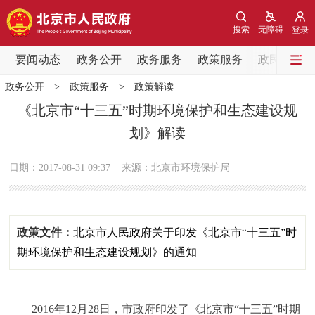
网站地图
搜索
无障碍
登录
要闻动态
要闻动态
政务公开
政务服务
政策服务
政民互动
政务公开
>
政策服务
>
政策解读
党中央精神
国务院信息
中央部委动态
《北京市“十三五”时期环境保护和生态建设规
划》解读
北京要闻
会议信息
部门动态
日期：2017-08-31 09:37
来源：北京市环境保护局
各区热点
政务公开
政策文件：
北京市人民政府关于印发《北京市“十三五”时
市领导
机构职能
政策服务
期环境保护和生态建设规划》的通知
政策兑现
政策解读
回应关切
2016年12月28日，市政府印发了《北京市“十三五”时期