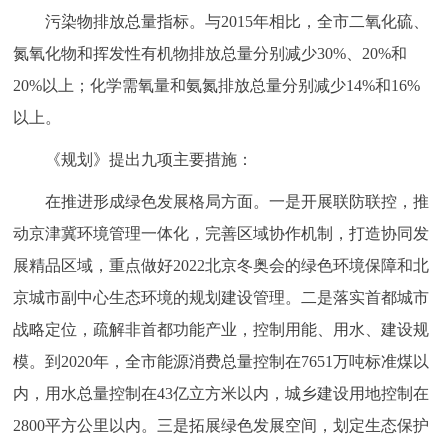
走进北京
污染物排放总量指标。与2015年相比，全市二氧化硫、
氮氧化物和挥发性有机物排放总量分别减少30%、20%和
北京概况
十六区概览
人文北京
20%以上；化学需氧量和氨氮排放总量分别减少14%和16%
以上。
绿色北京
图说北京
视频北京
《规划》提出九项主要措施：
多语种
在推进形成绿色发展格局方面。一是开展联防联控，推
ENGLISH
한국어
日本語
动京津冀环境管理一体化，完善区域协作机制，打造协同发
展精品区域，重点做好2022北京冬奥会的绿色环境保障和北
DEUTSCH
FRANÇAIS
РУССКИЙ ЯЗЫК
京城市副中心生态环境的规划建设管理。二是落实首都城市
战略定位，疏解非首都功能产业，控制用能、用水、建设规
ESPAÑOL
العربية
PORTUGUÊS
模。到2020年，全市能源消费总量控制在7651万吨标准煤以
内，用水总量控制在43亿立方米以内，城乡建设用地控制在
ITALIANO
2800平方公里以内。三是拓展绿色发展空间，划定生态保护