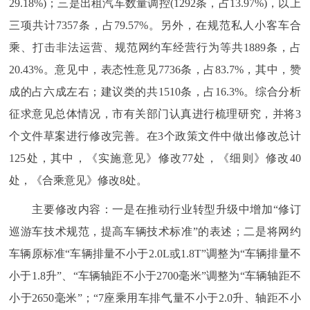
29.18%)；三是出租汽车数量调控(1292条，占13.97%)，以上
三项共计7357条，占79.57%。另外，在规范私人小客车合
乘、打击非法运营、规范网约车经营行为等共1889条，占
20.43%。意见中，表态性意见7736条，占83.7%，其中，赞
成的占六成左右；建议类的共1510条，占16.3%。综合分析
征求意见总体情况，市有关部门认真进行梳理研究，并将3
个文件草案进行修改完善。在3个政策文件中做出修改总计
125处，其中，《实施意见》修改77处，《细则》修改40
处，《合乘意见》修改8处。
主要修改内容：一是在推动行业转型升级中增加“修订
巡游车技术规范，提高车辆技术标准”的表述；二是将网约
车辆原标准“车辆排量不小于2.0L或1.8T”调整为“车辆排量不
小于1.8升”、“车辆轴距不小于2700毫米”调整为“车辆轴距不
小于2650毫米”；“7座乘用车排气量不小于2.0升、轴距不小