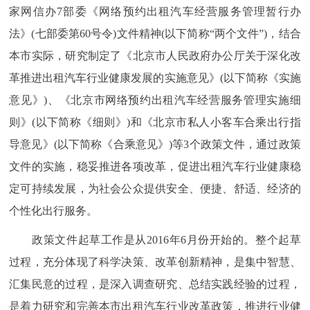
家网信办7部委《网络预约出租汽车经营服务管理暂行办
决策公开
专题公开
法》(七部委第60号令)文件精神(以下简称“两个文件”)，结合
政务服务
本市实际，研究制定了《北京市人民政府办公厅关于深化改
革推进出租汽车行业健康发展的实施意见》(以下简称《实施
个人服务
法人服务
部门服务
意见》)、《北京市网络预约出租汽车经营服务管理实施细
则》(以下简称《细则》)和《北京市私人小客车合乘出行指
便民服务
利企服务
投资项目
导意见》(以下简称《合乘意见》)等3个政策文件，通过政策
文件的实施，稳妥推进各项改革，促进出租汽车行业健康稳
中介服务
阳光政务
定可持续发展，为社会公众提供安全、便捷、舒适、经济的
政民互动
个性化出行服务。
政策文件起草工作是从2016年6月份开始的。整个起草
12345网上接诉即办
我要咨询
我要建议
过程，充分体现了科学决策、改革创新精神，是集中智慧、
参与调查
在线访谈
图说互动
汇集民意的过程，是深入调查研究、总结实践经验的过程，
是着力研究和完善本市出租汽车行业改革政策，推进行业健