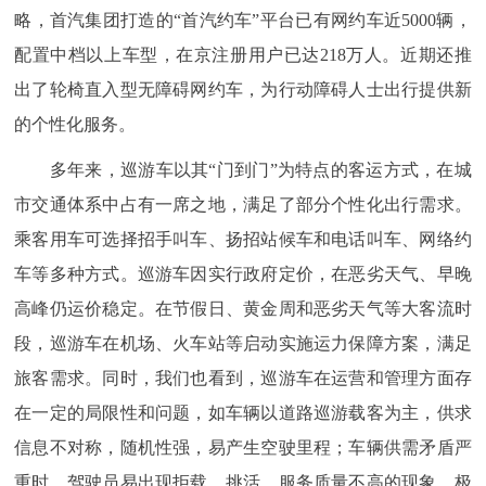
略，首汽集团打造的“首汽约车”平台已有网约车近5000辆，
配置中档以上车型，在京注册用户已达218万人。近期还推
出了轮椅直入型无障碍网约车，为行动障碍人士出行提供新
的个性化服务。
多年来，巡游车以其“门到门”为特点的客运方式，在城
市交通体系中占有一席之地，满足了部分个性化出行需求。
乘客用车可选择招手叫车、扬招站候车和电话叫车、网络约
车等多种方式。巡游车因实行政府定价，在恶劣天气、早晚
高峰仍运价稳定。在节假日、黄金周和恶劣天气等大客流时
段，巡游车在机场、火车站等启动实施运力保障方案，满足
旅客需求。同时，我们也看到，巡游车在运营和管理方面存
在一定的局限性和问题，如车辆以道路巡游载客为主，供求
信息不对称，随机性强，易产生空驶里程；车辆供需矛盾严
重时，驾驶员易出现拒载、挑活、服务质量不高的现象，极