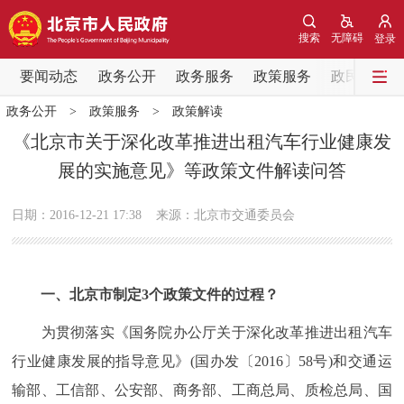
网站地图
搜索
无障碍
登录
要闻动态
要闻动态
政务公开
政务服务
政策服务
政民互动
政务公开
>
政策服务
>
政策解读
党中央精神
国务院信息
中央部委动态
《北京市关于深化改革推进出租汽车行业健康发
展的实施意见》等政策文件解读问答
北京要闻
会议信息
部门动态
日期：2016-12-21 17:38
来源：北京市交通委员会
各区热点
政务公开
一、北京市制定3个政策文件的过程？
市领导
机构职能
政策服务
为贯彻落实《国务院办公厅关于深化改革推进出租汽车
行业健康发展的指导意见》(国办发〔2016〕58号)和交通运
政策兑现
政策解读
回应关切
输部、工信部、公安部、商务部、工商总局、质检总局、国