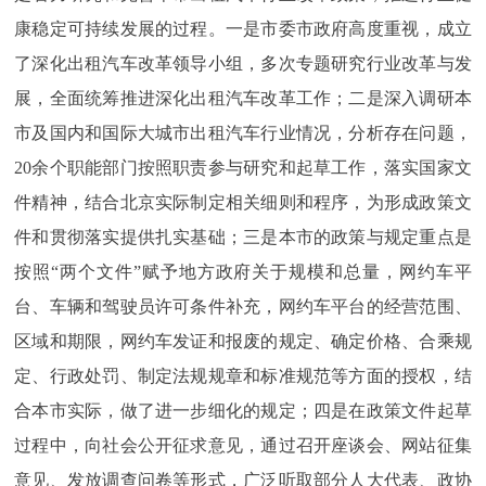
走进北京
康稳定可持续发展的过程。一是市委市政府高度重视，成立
了深化出租汽车改革领导小组，多次专题研究行业改革与发
北京概况
十六区概览
人文北京
展，全面统筹推进深化出租汽车改革工作；二是深入调研本
绿色北京
图说北京
视频北京
市及国内和国际大城市出租汽车行业情况，分析存在问题，
20余个职能部门按照职责参与研究和起草工作，落实国家文
多语种
件精神，结合北京实际制定相关细则和程序，为形成政策文
件和贯彻落实提供扎实基础；三是本市的政策与规定重点是
ENGLISH
한국어
日本語
按照“两个文件”赋予地方政府关于规模和总量，网约车平
DEUTSCH
FRANÇAIS
РУССКИЙ ЯЗЫК
台、车辆和驾驶员许可条件补充，网约车平台的经营范围、
区域和期限，网约车发证和报废的规定、确定价格、合乘规
ESPAÑOL
العربية
PORTUGUÊS
定、行政处罚、制定法规规章和标准规范等方面的授权，结
合本市实际，做了进一步细化的规定；四是在政策文件起草
ITALIANO
过程中，向社会公开征求意见，通过召开座谈会、网站征集
意见、发放调查问卷等形式，广泛听取部分人大代表、政协