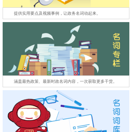
走进北京
提供实用要点及视频事例，让政务名词动起来。
北京概况
十六区概览
人文北京
绿色北京
图说北京
视频北京
多语种
ENGLISH
한국어
日本語
涵盖最热政策、最新时政名词内容，一次获取更多干货。
DEUTSCH
FRANÇAIS
РУССКИЙ ЯЗЫК
ESPAÑOL
العربية
PORTUGUÊS
ITALIANO