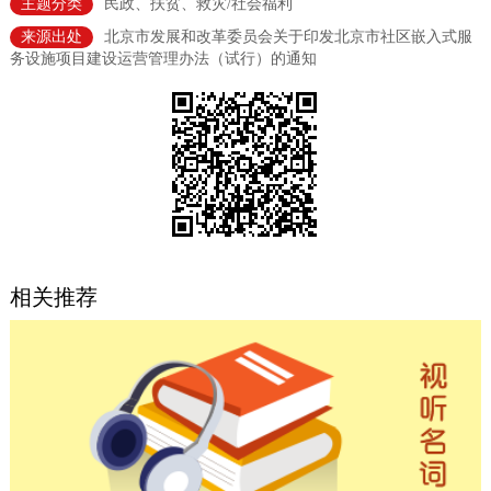
主题分类
民政、扶贫、救灾/社会福利
决策公开
专题公开
来源出处
北京市发展和改革委员会关于印发北京市社区嵌入式服
务设施项目建设运营管理办法（试行）的通知
政务服务
个人服务
法人服务
部门服务
便民服务
利企服务
投资项目
中介服务
阳光政务
相关推荐
政民互动
12345网上接诉即办
我要咨询
我要建议
参与调查
在线访谈
图说互动