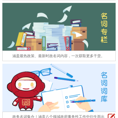
走进北京
北京概况
十六区概览
人文北京
绿色北京
图说北京
视频北京
多语种
涵盖最热政策、最新时政名词内容，一次获取更多干货。
ENGLISH
한국어
日本語
DEUTSCH
FRANÇAIS
РУССКИЙ ЯЗЫК
ESPAÑOL
العربية
PORTUGUÊS
ITALIANO
政务名词集合！涵盖八个领域政府事务性工作中衍生而出的名