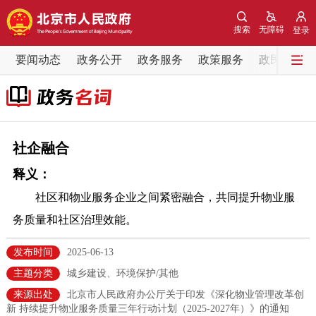
网站地图
搜索
无障碍
登录
要闻动态
要闻动态
政务公开
政务服务
政策服务
政民互动
党中央精神
国务院信息
中央部委动态
北京要闻
会议信息
部门动态
社企融合
释义：
各区热点
社区和物业服务企业之间紧密融合，共同提升物业服
政务公开
务质量和社区治理效能。
市领导
机构职能
政策服务
发布时间
2025-06-13
主题分类
城乡建设、环境保护/其他
政策兑现
政策解读
回应关切
来源出处
北京市人民政府办公厅关于印发《深化物业管理改革创
新 持续提升物业服务质量三年行动计划（2025-2027年）》的通知