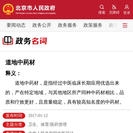
网站地图
搜索
无障碍
登录
要闻动态
要闻动态
政务公开
政务服务
政策服务
政民互动
党中央精神
国务院信息
中央部委动态
北京要闻
会议信息
部门动态
道地中药材
释义：
各区热点
道地中药材，是指经过中医临床长期应用优选出来
政务公开
的，产在特定地域，与其他地区所产同种中药材相比，品
质和疗效更好，且质量稳定，具有较高知名度的中药材。
市领导
机构职能
政策服务
发布时间
2017-01-12
政策兑现
政策解读
回应关切
主题分类
卫生、体育/医药管理