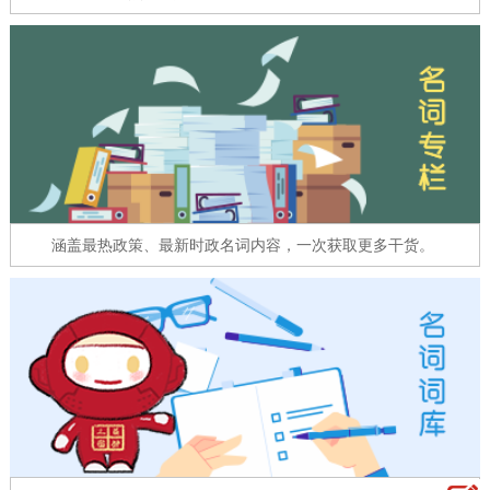
走进北京
北京概况
十六区概览
人文北京
绿色北京
图说北京
视频北京
多语种
ENGLISH
한국어
日本語
涵盖最热政策、最新时政名词内容，一次获取更多干货。
DEUTSCH
FRANÇAIS
РУССКИЙ ЯЗЫК
ESPAÑOL
العربية
PORTUGUÊS
ITALIANO