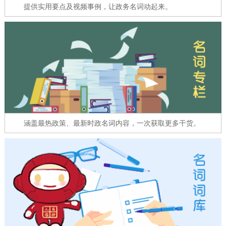
走进北京
提供实用要点及视频事例，让政务名词动起来。
北京概况
十六区概览
人文北京
绿色北京
图说北京
视频北京
多语种
ENGLISH
한국어
日本語
涵盖最热政策、最新时政名词内容，一次获取更多干货。
DEUTSCH
FRANÇAIS
РУССКИЙ ЯЗЫК
ESPAÑOL
العربية
PORTUGUÊS
ITALIANO