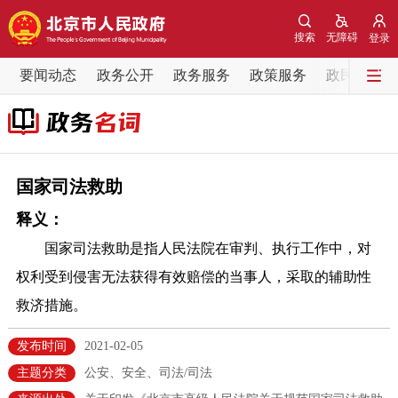
网站地图
搜索
无障碍
登录
要闻动态
要闻动态
政务公开
政务服务
政策服务
政民互动
党中央精神
国务院信息
中央部委动态
北京要闻
会议信息
部门动态
国家司法救助
释义：
各区热点
国家司法救助是指人民法院在审判、执行工作中，对
政务公开
权利受到侵害无法获得有效赔偿的当事人，采取的辅助性
救济措施。
市领导
机构职能
政策服务
发布时间
2021-02-05
政策兑现
政策解读
回应关切
主题分类
公安、安全、司法/司法