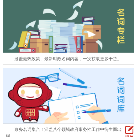
走进北京
北京概况
十六区概览
人文北京
绿色北京
图说北京
视频北京
多语种
涵盖最热政策、最新时政名词内容，一次获取更多干货。
ENGLISH
한국어
日本語
DEUTSCH
FRANÇAIS
РУССКИЙ ЯЗЫК
ESPAÑOL
العربية
PORTUGUÊS
ITALIANO
政务名词集合！涵盖八个领域政府事务性工作中衍生而出的名
词。