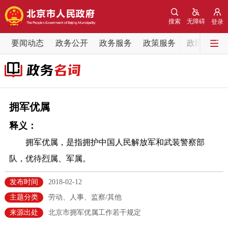
网站地图
搜索
无障碍
登录
要闻动态
要闻动态
政务公开
政务服务
政策服务
政民互动
党中央精神
国务院信息
中央部委动态
北京要闻
会议信息
部门动态
拥军优属
释义：
各区热点
拥军优属，是指拥护中国人民解放军和武装警察部
政务公开
队，优待烈属、军属。
市领导
机构职能
政策服务
发布时间
2018-02-12
主题分类
劳动、人事、监察/其他
政策兑现
政策解读
回应关切
来源出处
北京市拥军优属工作若干规定