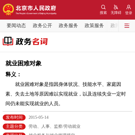
网站地图
搜索
无障碍
登录
要闻动态
要闻动态
政务公开
政务服务
政策服务
政民互动
党中央精神
国务院信息
中央部委动态
北京要闻
会议信息
部门动态
就业困难对象
释义：
各区热点
就业困难对象是指因身体状况、技能水平、家庭因
政务公开
素、失去土地等原因难以实现就业，以及连续失业一定时
间仍未能实现就业的人员。
市领导
机构职能
政策服务
发布时间
2015-05-14
政策兑现
政策解读
回应关切
主题分类
劳动、人事、监察/劳动就业