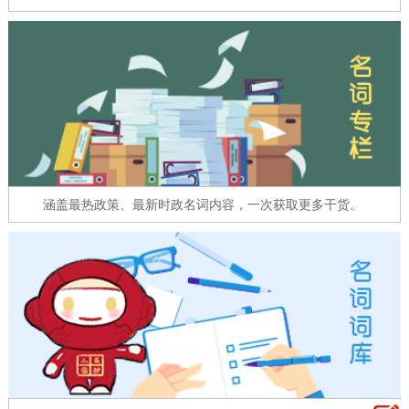
走进北京
北京概况
十六区概览
人文北京
绿色北京
图说北京
视频北京
多语种
ENGLISH
한국어
日本語
涵盖最热政策、最新时政名词内容，一次获取更多干货。
DEUTSCH
FRANÇAIS
РУССКИЙ ЯЗЫК
ESPAÑOL
العربية
PORTUGUÊS
ITALIANO