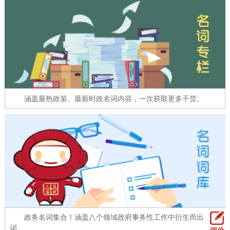
走进北京
北京概况
十六区概览
人文北京
绿色北京
图说北京
视频北京
多语种
涵盖最热政策、最新时政名词内容，一次获取更多干货。
ENGLISH
한국어
日本語
DEUTSCH
FRANÇAIS
РУССКИЙ ЯЗЫК
ESPAÑOL
العربية
PORTUGUÊS
ITALIANO
政务名词集合！涵盖八个领域政府事务性工作中衍生而出的名
词。