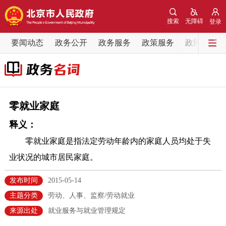
网站地图
搜索
无障碍
登录
要闻动态
要闻动态
政务公开
政务服务
政策服务
政民互动
党中央精神
国务院信息
中央部委动态
北京要闻
会议信息
部门动态
零就业家庭
释义：
各区热点
零就业家庭是指法定劳动年龄内的家庭人员均处于失
政务公开
业状况的城市居民家庭。
市领导
机构职能
政策服务
发布时间
2015-05-14
主题分类
劳动、人事、监察/劳动就业
政策兑现
政策解读
回应关切
来源出处
就业服务与就业管理规定