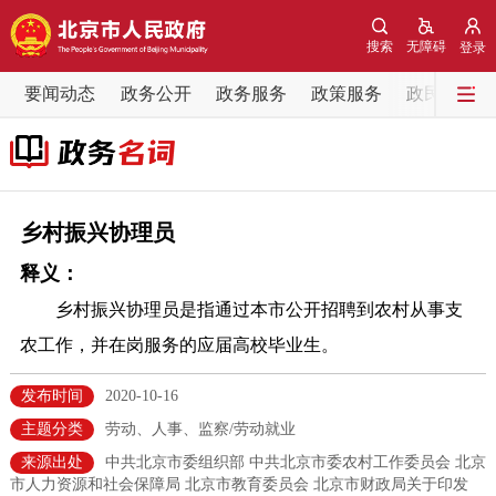
网站地图
搜索
无障碍
登录
要闻动态
要闻动态
政务公开
政务服务
政策服务
政民互动
党中央精神
国务院信息
中央部委动态
北京要闻
会议信息
部门动态
乡村振兴协理员
释义：
各区热点
乡村振兴协理员是指通过本市公开招聘到农村从事支
政务公开
农工作，并在岗服务的应届高校毕业生。
市领导
机构职能
政策服务
发布时间
2020-10-16
主题分类
劳动、人事、监察/劳动就业
政策兑现
政策解读
回应关切
来源出处
中共北京市委组织部 中共北京市委农村工作委员会 北京
市人力资源和社会保障局 北京市教育委员会 北京市财政局关于印发