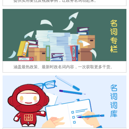
提供实用要点及视频事例，让政务名词动起来。
走进北京
北京概况
十六区概览
人文北京
绿色北京
图说北京
视频北京
多语种
ENGLISH
한국어
日本語
涵盖最热政策、最新时政名词内容，一次获取更多干货。
DEUTSCH
FRANÇAIS
РУССКИЙ ЯЗЫК
ESPAÑOL
العربية
PORTUGUÊS
ITALIANO