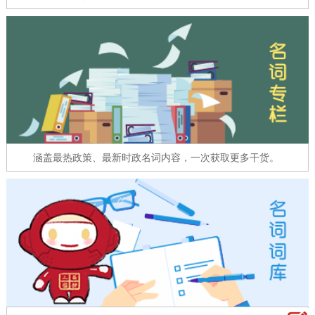
走进北京
北京概况
十六区概览
人文北京
绿色北京
图说北京
视频北京
多语种
ENGLISH
한국어
日本語
涵盖最热政策、最新时政名词内容，一次获取更多干货。
DEUTSCH
FRANÇAIS
РУССКИЙ ЯЗЫК
ESPAÑOL
العربية
PORTUGUÊS
ITALIANO