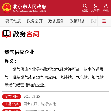
网站地图
搜索
无障碍
登录
要闻动态
要闻动态
政务公开
政务服务
政策服务
政民互动
党中央精神
国务院信息
中央部委动态
北京要闻
会议信息
部门动态
燃气供应企业
释义：
各区热点
燃气供应企业是指取得燃气经营许可证，从事管道燃
政务公开
气、瓶装燃气或者燃气供应站、充装站、气化站、加气站
等燃气经营活动的企业。
市领导
机构职能
政策服务
发布时间
2020-09-25
政策兑现
政策解读
回应关切
主题分类
国土资源、能源/其他