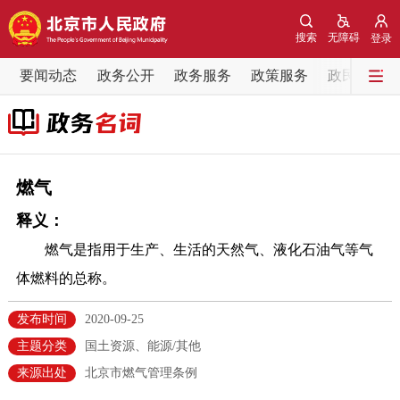
网站地图
搜索
无障碍
登录
要闻动态
要闻动态
政务公开
政务服务
政策服务
政民互动
党中央精神
国务院信息
中央部委动态
北京要闻
会议信息
部门动态
燃气
释义：
各区热点
燃气是指用于生产、生活的天然气、液化石油气等气
政务公开
体燃料的总称。
市领导
机构职能
政策服务
发布时间
2020-09-25
主题分类
国土资源、能源/其他
政策兑现
政策解读
回应关切
来源出处
北京市燃气管理条例