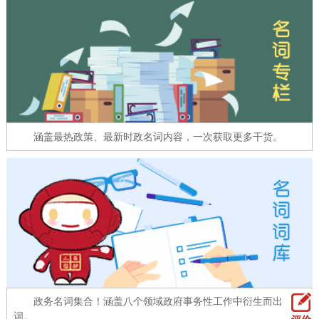
走进北京
北京概况
十六区概览
人文北京
绿色北京
图说北京
视频北京
多语种
涵盖最热政策、最新时政名词内容，一次获取更多干货。
ENGLISH
한국어
日本語
DEUTSCH
FRANÇAIS
РУССКИЙ ЯЗЫК
ESPAÑOL
العربية
PORTUGUÊS
ITALIANO
政务名词集合！涵盖八个领域政府事务性工作中衍生而出的名
词。