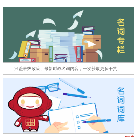
走进北京
北京概况
十六区概览
人文北京
绿色北京
图说北京
视频北京
多语种
ENGLISH
한국어
日本語
涵盖最热政策、最新时政名词内容，一次获取更多干货。
DEUTSCH
FRANÇAIS
РУССКИЙ ЯЗЫК
ESPAÑOL
العربية
PORTUGUÊS
ITALIANO