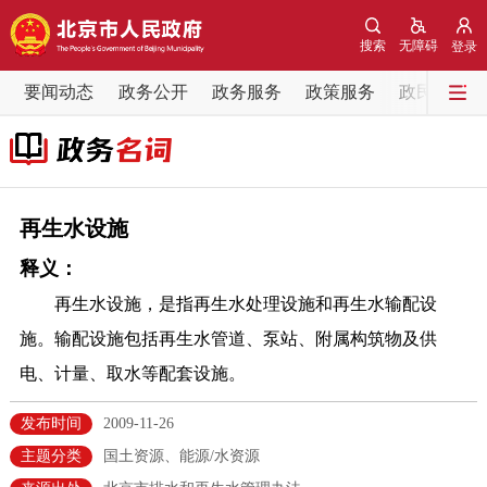
网站地图
搜索
无障碍
登录
要闻动态
要闻动态
政务公开
政务服务
政策服务
政民互动
党中央精神
国务院信息
中央部委动态
北京要闻
会议信息
部门动态
再生水设施
释义：
各区热点
再生水设施，是指再生水处理设施和再生水输配设
政务公开
施。输配设施包括再生水管道、泵站、附属构筑物及供
电、计量、取水等配套设施。
市领导
机构职能
政策服务
发布时间
2009-11-26
政策兑现
政策解读
回应关切
主题分类
国土资源、能源/水资源