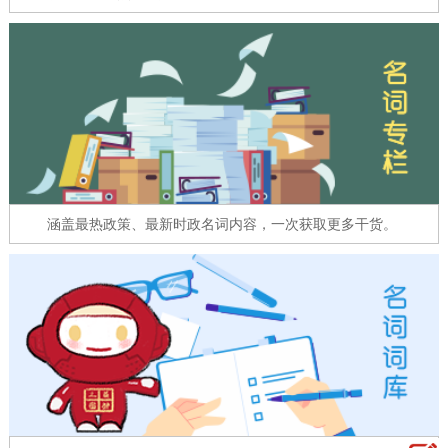
走进北京
北京概况
十六区概览
人文北京
绿色北京
图说北京
视频北京
多语种
ENGLISH
한국어
日本語
涵盖最热政策、最新时政名词内容，一次获取更多干货。
DEUTSCH
FRANÇAIS
РУССКИЙ ЯЗЫК
ESPAÑOL
العربية
PORTUGUÊS
ITALIANO