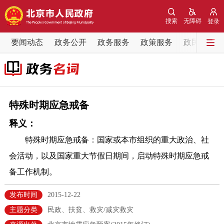
网站地图
搜索
无障碍
登录
要闻动态
要闻动态
政务公开
政务服务
政策服务
政民互动
党中央精神
国务院信息
中央部委动态
北京要闻
会议信息
部门动态
特殊时期应急戒备
释义：
各区热点
特殊时期应急戒备：国家或本市组织的重大政治、社
政务公开
会活动，以及国家重大节假日期间，启动特殊时期应急戒
备工作机制。
市领导
机构职能
政策服务
发布时间
2015-12-22
政策兑现
政策解读
回应关切
主题分类
民政、扶贫、救灾/减灾救灾