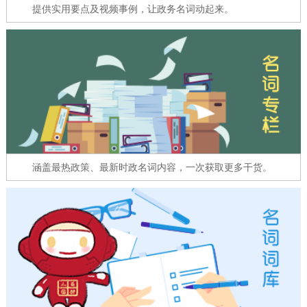
走进北京
提供实用要点及视频事例，让政务名词动起来。
北京概况
十六区概览
人文北京
绿色北京
图说北京
视频北京
多语种
ENGLISH
한국어
日本語
涵盖最热政策、最新时政名词内容，一次获取更多干货。
DEUTSCH
FRANÇAIS
РУССКИЙ ЯЗЫК
ESPAÑOL
العربية
PORTUGUÊS
ITALIANO