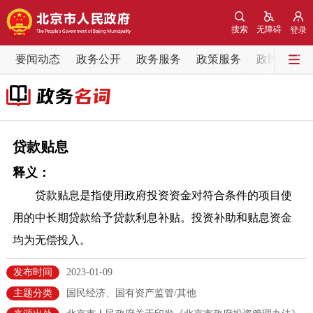
网站地图
搜索
无障碍
登录
要闻动态
要闻动态
政务公开
政务服务
政策服务
政民互动
党中央精神
国务院信息
中央部委动态
北京要闻
会议信息
部门动态
贷款贴息
释义：
各区热点
贷款贴息是指使用政府投资资金对符合条件的项目使
政务公开
用的中长期贷款给予贷款利息补贴。投资补助和贴息资金
均为无偿投入。
市领导
机构职能
政策服务
发布时间
2023-01-09
政策兑现
政策解读
回应关切
主题分类
国民经济、国有资产监管/其他