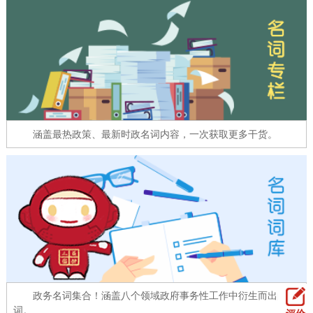
走进北京
北京概况
十六区概览
人文北京
绿色北京
图说北京
视频北京
多语种
涵盖最热政策、最新时政名词内容，一次获取更多干货。
ENGLISH
한국어
日本語
DEUTSCH
FRANÇAIS
РУССКИЙ ЯЗЫК
ESPAÑOL
العربية
PORTUGUÊS
ITALIANO
政务名词集合！涵盖八个领域政府事务性工作中衍生而出的名
词。