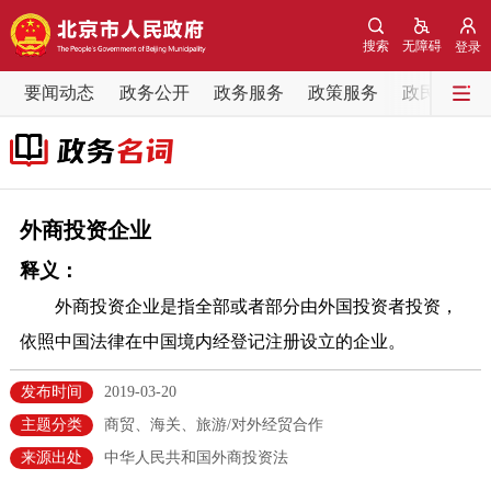
网站地图
搜索
无障碍
登录
要闻动态
要闻动态
政务公开
政务服务
政策服务
政民互动
党中央精神
国务院信息
中央部委动态
北京要闻
会议信息
部门动态
外商投资企业
释义：
各区热点
外商投资企业是指全部或者部分由外国投资者投资，
政务公开
依照中国法律在中国境内经登记注册设立的企业。
市领导
机构职能
政策服务
发布时间
2019-03-20
主题分类
商贸、海关、旅游/对外经贸合作
政策兑现
政策解读
回应关切
来源出处
中华人民共和国外商投资法