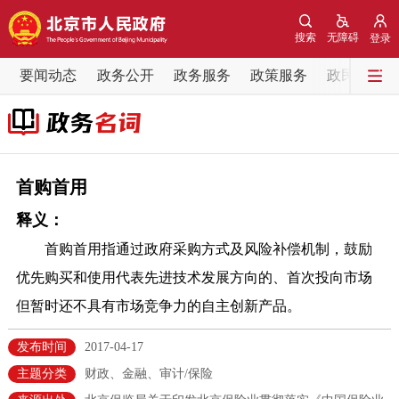
网站地图
搜索
无障碍
登录
要闻动态
要闻动态
政务公开
政务服务
政策服务
政民互动
党中央精神
国务院信息
中央部委动态
北京要闻
会议信息
部门动态
首购首用
释义：
各区热点
首购首用指通过政府采购方式及风险补偿机制，鼓励
政务公开
优先购买和使用代表先进技术发展方向的、首次投向市场
但暂时还不具有市场竞争力的自主创新产品。
市领导
机构职能
政策服务
发布时间
2017-04-17
政策兑现
政策解读
回应关切
主题分类
财政、金融、审计/保险