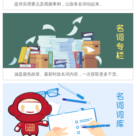
走进北京
提供实用要点及视频事例，让政务名词动起来。
北京概况
十六区概览
人文北京
绿色北京
图说北京
视频北京
多语种
ENGLISH
한국어
日本語
涵盖最热政策、最新时政名词内容，一次获取更多干货。
DEUTSCH
FRANÇAIS
РУССКИЙ ЯЗЫК
ESPAÑOL
العربية
PORTUGUÊS
ITALIANO