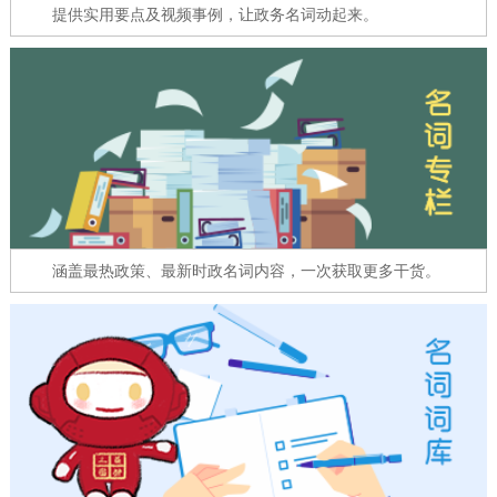
走进北京
提供实用要点及视频事例，让政务名词动起来。
北京概况
十六区概览
人文北京
绿色北京
图说北京
视频北京
多语种
ENGLISH
한국어
日本語
涵盖最热政策、最新时政名词内容，一次获取更多干货。
DEUTSCH
FRANÇAIS
РУССКИЙ ЯЗЫК
ESPAÑOL
العربية
PORTUGUÊS
ITALIANO