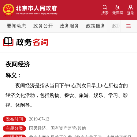
网站地图
搜索
无障碍
登录
要闻动态
要闻动态
政务公开
政务服务
政策服务
政民互动
党中央精神
国务院信息
中央部委动态
北京要闻
会议信息
部门动态
夜间经济
释义：
各区热点
夜间经济是指从当日下午6点到次日早上6点所包含的
政务公开
经济文化活动，包括购物、餐饮、旅游、娱乐、学习、影
视、休闲等。
市领导
机构职能
政策服务
发布时间
2019-07-12
政策兑现
政策解读
回应关切
主题分类
国民经济、国有资产监管/其他