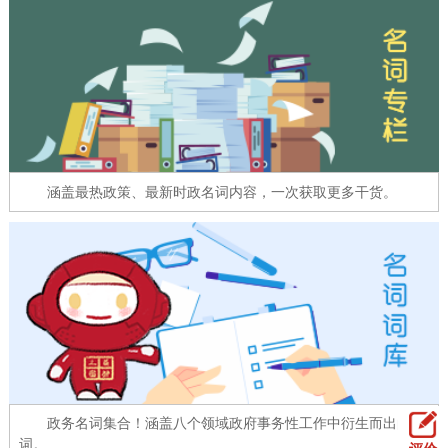
走进北京
北京概况
十六区概览
人文北京
绿色北京
图说北京
视频北京
多语种
涵盖最热政策、最新时政名词内容，一次获取更多干货。
ENGLISH
한국어
日本語
DEUTSCH
FRANÇAIS
РУССКИЙ ЯЗЫК
ESPAÑOL
العربية
PORTUGUÊS
ITALIANO
政务名词集合！涵盖八个领域政府事务性工作中衍生而出的名
词。