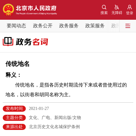
网站地图
搜索
无障碍
登录
要闻动态
要闻动态
政务公开
政务服务
政策服务
政民互动
党中央精神
国务院信息
中央部委动态
北京要闻
会议信息
部门动态
传统地名
释义：
各区热点
传统地名，是指各历史时期流传下来或者曾使用过的
政务公开
地名，以街巷和胡同名称为主。
市领导
机构职能
政策服务
发布时间
2021-01-27
主题分类
文化、广电、新闻出版/文物
政策兑现
政策解读
回应关切
来源出处
北京历史文化名城保护条例