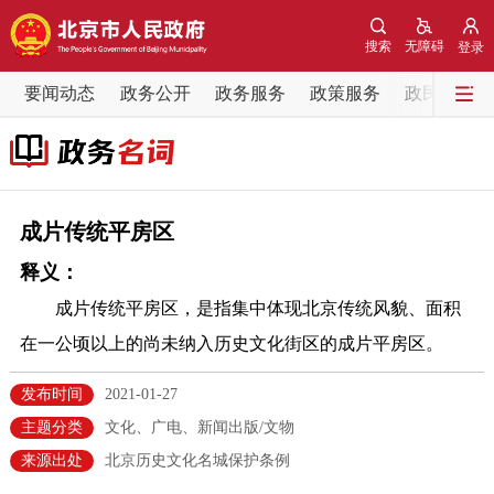
网站地图
搜索
无障碍
登录
要闻动态
要闻动态
政务公开
政务服务
政策服务
政民互动
党中央精神
国务院信息
中央部委动态
北京要闻
会议信息
部门动态
成片传统平房区
释义：
各区热点
成片传统平房区，是指集中体现北京传统风貌、面积
政务公开
在一公顷以上的尚未纳入历史文化街区的成片平房区。
市领导
机构职能
政策服务
发布时间
2021-01-27
主题分类
文化、广电、新闻出版/文物
政策兑现
政策解读
回应关切
来源出处
北京历史文化名城保护条例