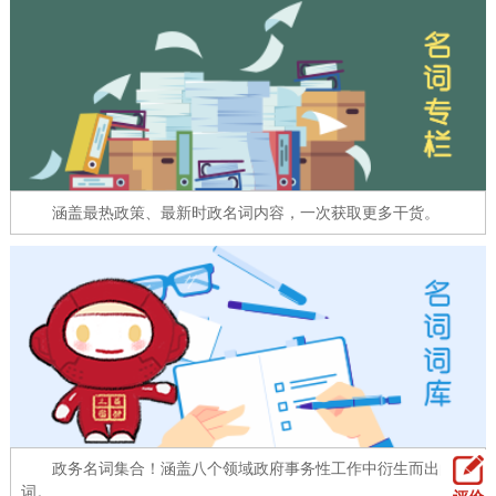
走进北京
北京概况
十六区概览
人文北京
绿色北京
图说北京
视频北京
多语种
涵盖最热政策、最新时政名词内容，一次获取更多干货。
ENGLISH
한국어
日本語
DEUTSCH
FRANÇAIS
РУССКИЙ ЯЗЫК
ESPAÑOL
العربية
PORTUGUÊS
ITALIANO
政务名词集合！涵盖八个领域政府事务性工作中衍生而出的名
词。