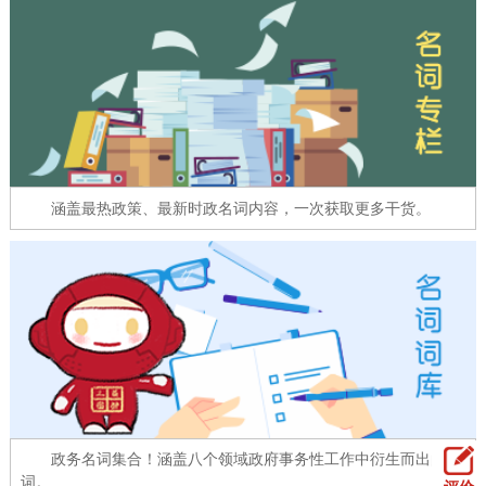
走进北京
北京概况
十六区概览
人文北京
绿色北京
图说北京
视频北京
多语种
涵盖最热政策、最新时政名词内容，一次获取更多干货。
ENGLISH
한국어
日本語
DEUTSCH
FRANÇAIS
РУССКИЙ ЯЗЫК
ESPAÑOL
العربية
PORTUGUÊS
ITALIANO
政务名词集合！涵盖八个领域政府事务性工作中衍生而出的名
词。