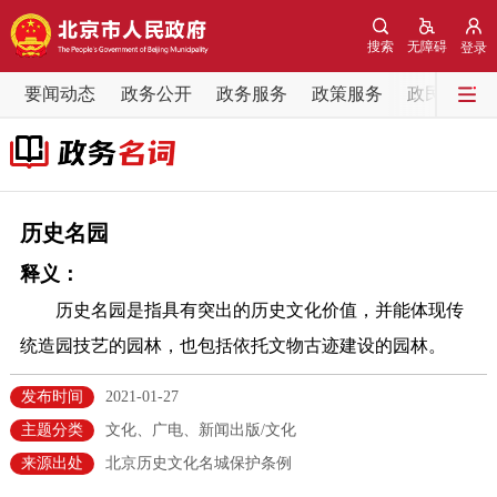
网站地图
搜索
无障碍
登录
要闻动态
要闻动态
政务公开
政务服务
政策服务
政民互动
党中央精神
国务院信息
中央部委动态
北京要闻
会议信息
部门动态
历史名园
释义：
各区热点
历史名园是指具有突出的历史文化价值，并能体现传
政务公开
统造园技艺的园林，也包括依托文物古迹建设的园林。
市领导
机构职能
政策服务
发布时间
2021-01-27
主题分类
文化、广电、新闻出版/文化
政策兑现
政策解读
回应关切
来源出处
北京历史文化名城保护条例