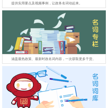
走进北京
提供实用要点及视频事例，让政务名词动起来。
北京概况
十六区概览
人文北京
绿色北京
图说北京
视频北京
多语种
ENGLISH
한국어
日本語
涵盖最热政策、最新时政名词内容，一次获取更多干货。
DEUTSCH
FRANÇAIS
РУССКИЙ ЯЗЫК
ESPAÑOL
العربية
PORTUGUÊS
ITALIANO