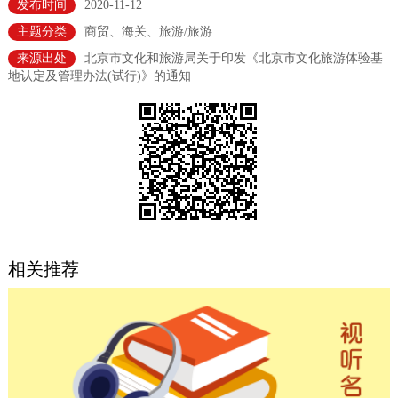
发布时间
2020-11-12
决策公开
专题公开
主题分类
商贸、海关、旅游/旅游
来源出处
北京市文化和旅游局关于印发《北京市文化旅游体验基
政务服务
地认定及管理办法(试行)》的通知
个人服务
法人服务
部门服务
便民服务
利企服务
投资项目
中介服务
阳光政务
政民互动
相关推荐
12345网上接诉即办
我要咨询
我要建议
参与调查
在线访谈
图说互动