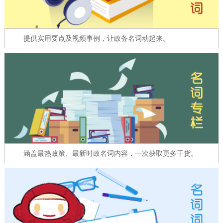
走进北京
北京概况
十六区概览
人文北京
提供实用要点及视频事例，让政务名词动起来。
绿色北京
图说北京
视频北京
多语种
ENGLISH
한국어
日本語
DEUTSCH
FRANÇAIS
РУССКИЙ ЯЗЫК
涵盖最热政策、最新时政名词内容，一次获取更多干货。
ESPAÑOL
العربية
PORTUGUÊS
ITALIANO