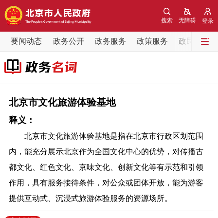
网站地图
搜索
无障碍
登录
要闻动态
要闻动态
政务公开
政务服务
政策服务
政民互动
党中央精神
国务院信息
中央部委动态
北京要闻
会议信息
部门动态
北京市文化旅游体验基地
释义：
各区热点
北京市文化旅游体验基地是指在北京市行政区划范围
政务公开
内，能充分展示北京作为全国文化中心的优势，对传播古
都文化、红色文化、京味文化、创新文化等有示范和引领
市领导
机构职能
政策服务
作用，具有服务接待条件，对公众或团体开放，能为游客
提供互动式、沉浸式旅游体验服务的资源场所。
政策兑现
政策解读
回应关切