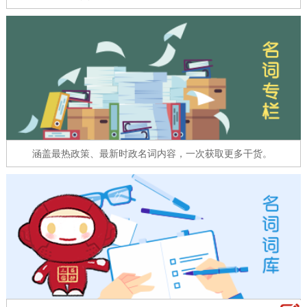
走进北京
北京概况
十六区概览
人文北京
绿色北京
图说北京
视频北京
多语种
ENGLISH
한국어
日本語
涵盖最热政策、最新时政名词内容，一次获取更多干货。
DEUTSCH
FRANÇAIS
РУССКИЙ ЯЗЫК
ESPAÑOL
العربية
PORTUGUÊS
ITALIANO