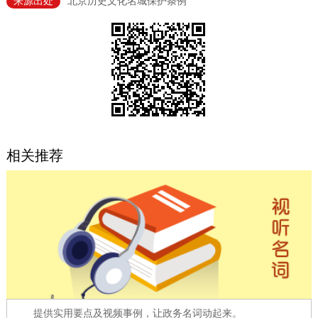
来源出处
北京历史文化名城保护条例
决策公开
专题公开
政务服务
个人服务
法人服务
部门服务
便民服务
利企服务
投资项目
相关推荐
中介服务
阳光政务
政民互动
12345网上接诉即办
我要咨询
我要建议
参与调查
在线访谈
图说互动
提供实用要点及视频事例，让政务名词动起来。