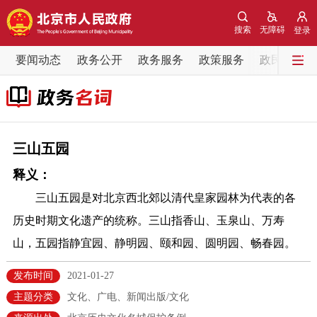
网站地图
搜索
无障碍
登录
要闻动态
要闻动态
政务公开
政务服务
政策服务
政民互动
党中央精神
国务院信息
中央部委动态
北京要闻
会议信息
部门动态
三山五园
释义：
各区热点
三山五园是对北京西北郊以清代皇家园林为代表的各
政务公开
历史时期文化遗产的统称。三山指香山、玉泉山、万寿
山，五园指静宜园、静明园、颐和园、圆明园、畅春园。
市领导
机构职能
政策服务
发布时间
2021-01-27
政策兑现
政策解读
回应关切
主题分类
文化、广电、新闻出版/文化