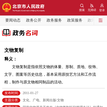
网站地图
搜索
无障碍
登录
要闻动态
要闻动态
政务公开
政务服务
政策服务
政民互动
党中央精神
国务院信息
中央部委动态
北京要闻
会议信息
部门动态
文物复制
释义：
各区热点
文物复制是指依照文物的体量、形制、质地、纹饰、
政务公开
文字、图案等历史信息，基本采用原技艺方法和工作流
程，制作与原文物相同制品的活动。
市领导
机构职能
政策服务
发布时间
2011-01-27
政策兑现
政策解读
回应关切
主题分类
文化、广电、新闻出版/文物