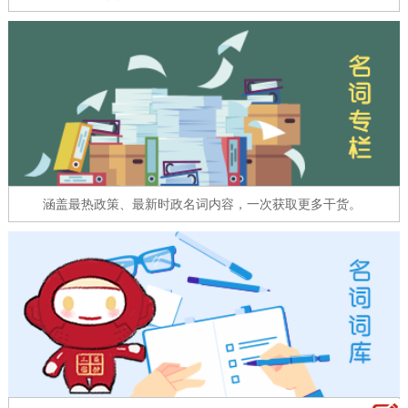
走进北京
北京概况
十六区概览
人文北京
绿色北京
图说北京
视频北京
多语种
ENGLISH
한국어
日本語
涵盖最热政策、最新时政名词内容，一次获取更多干货。
DEUTSCH
FRANÇAIS
РУССКИЙ ЯЗЫК
ESPAÑOL
العربية
PORTUGUÊS
ITALIANO