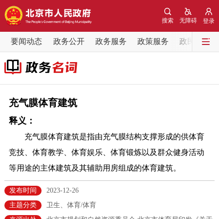
网站地图
搜索
无障碍
登录
要闻动态
要闻动态
政务公开
政务服务
政策服务
政民互动
党中央精神
国务院信息
中央部委动态
北京要闻
会议信息
部门动态
充气膜体育建筑
释义：
各区热点
充气膜体育建筑是指由充气膜结构支撑形成的供体育
政务公开
竞技、体育教学、体育娱乐、体育锻炼以及群众健身活动
等用途的主体建筑及其辅助用房组成的体育建筑。
市领导
机构职能
政策服务
发布时间
2023-12-26
政策兑现
政策解读
回应关切
主题分类
卫生、体育/体育