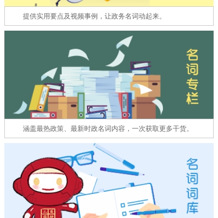
走进北京
提供实用要点及视频事例，让政务名词动起来。
北京概况
十六区概览
人文北京
绿色北京
图说北京
视频北京
多语种
ENGLISH
한국어
日本語
涵盖最热政策、最新时政名词内容，一次获取更多干货。
DEUTSCH
FRANÇAIS
РУССКИЙ ЯЗЫК
ESPAÑOL
العربية
PORTUGUÊS
ITALIANO