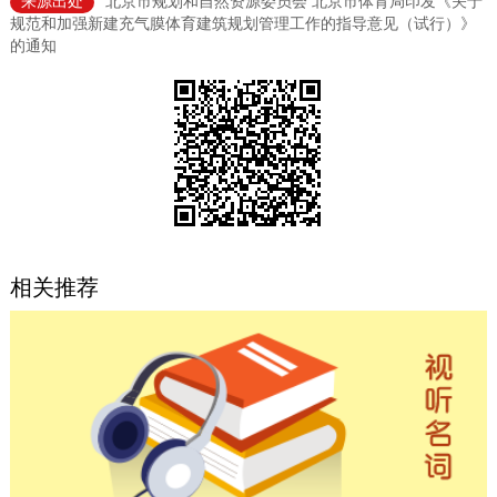
来源出处
北京市规划和自然资源委员会 北京市体育局印发《关于
规范和加强新建充气膜体育建筑规划管理工作的指导意见（试行）》
决策公开
专题公开
的通知
政务服务
个人服务
法人服务
部门服务
便民服务
利企服务
投资项目
中介服务
阳光政务
相关推荐
政民互动
12345网上接诉即办
我要咨询
我要建议
参与调查
在线访谈
图说互动