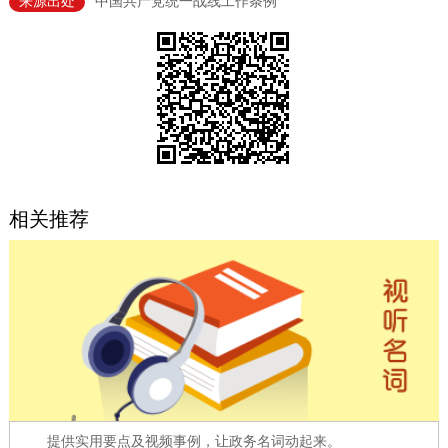
来源出处
中国共产党统一战线工作条例
决策公开
专题公开
政务服务
个人服务
法人服务
部门服务
便民服务
利企服务
投资项目
相关推荐
中介服务
阳光政务
政民互动
12345网上接诉即办
我要咨询
我要建议
参与调查
在线访谈
图说互动
提供实用要点及视频事例，让政务名词动起来。