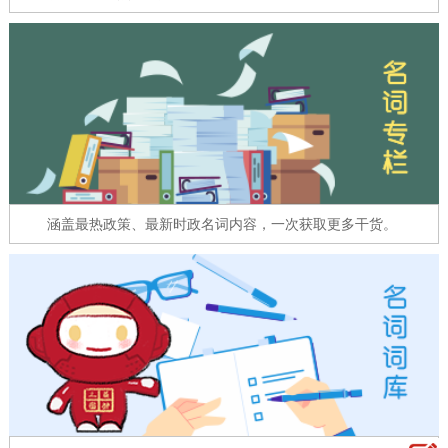
走进北京
北京概况
十六区概览
人文北京
绿色北京
图说北京
视频北京
多语种
ENGLISH
한국어
日本語
涵盖最热政策、最新时政名词内容，一次获取更多干货。
DEUTSCH
FRANÇAIS
РУССКИЙ ЯЗЫК
ESPAÑOL
العربية
PORTUGUÊS
ITALIANO