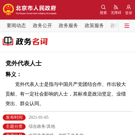
网站地图
搜索
无障碍
登录
要闻动态
要闻动态
政务公开
政务服务
政策服务
政民互动
党中央精神
国务院信息
中央部委动态
北京要闻
会议信息
部门动态
党外代表人士
释义：
各区热点
党外代表人士是指与中国共产党团结合作、作出较大
政务公开
贡献、有一定社会影响的人士，其标准是政治坚定、业绩
突出、群众认同。
市领导
机构职能
政策服务
发布时间
2021-01-05
政策兑现
政策解读
回应关切
主题分类
综合政务/其他