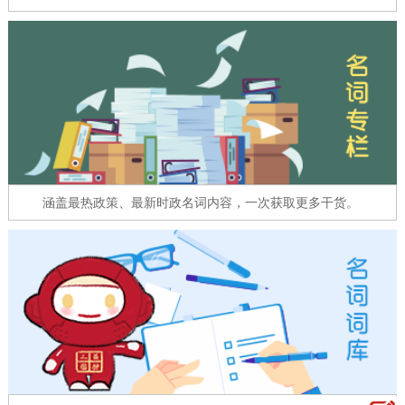
走进北京
北京概况
十六区概览
人文北京
绿色北京
图说北京
视频北京
多语种
ENGLISH
한국어
日本語
涵盖最热政策、最新时政名词内容，一次获取更多干货。
DEUTSCH
FRANÇAIS
РУССКИЙ ЯЗЫК
ESPAÑOL
العربية
PORTUGUÊS
ITALIANO