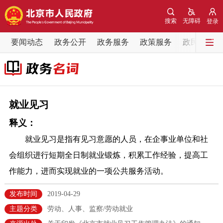
网站地图
搜索
无障碍
登录
要闻动态
要闻动态
政务公开
政务服务
政策服务
政民互动
党中央精神
国务院信息
中央部委动态
北京要闻
会议信息
部门动态
就业见习
释义：
各区热点
就业见习是指有见习意愿的人员，在企事业单位和社
政务公开
会组织进行短期全日制就业锻炼，积累工作经验，提高工
作能力，进而实现就业的一项公共服务活动。
市领导
机构职能
政策服务
发布时间
2019-04-29
政策兑现
政策解读
回应关切
主题分类
劳动、人事、监察/劳动就业