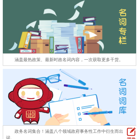
走进北京
北京概况
十六区概览
人文北京
绿色北京
图说北京
视频北京
多语种
涵盖最热政策、最新时政名词内容，一次获取更多干货。
ENGLISH
한국어
日本語
DEUTSCH
FRANÇAIS
РУССКИЙ ЯЗЫК
ESPAÑOL
العربية
PORTUGUÊS
ITALIANO
政务名词集合！涵盖八个领域政府事务性工作中衍生而出的名
词。