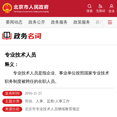
网站地图
搜索
无障碍
登录
要闻动态
要闻动态
政务公开
政务服务
政策服务
政民互动
党中央精神
国务院信息
中央部委动态
北京要闻
会议信息
部门动态
专业技术人员
释义：
各区热点
专业技术人员是指企业、事业单位按照国家专业技术
政务公开
职务制度被聘任的在职人员。
市领导
机构职能
政策服务
发布时间
2016-11-25
主题分类
劳动、人事、监察/人事工作
政策兑现
政策解读
回应关切
来源出处
北京市专业技术人员继续教育规定