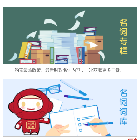
走进北京
北京概况
十六区概览
人文北京
绿色北京
图说北京
视频北京
多语种
ENGLISH
한국어
日本語
涵盖最热政策、最新时政名词内容，一次获取更多干货。
DEUTSCH
FRANÇAIS
РУССКИЙ ЯЗЫК
ESPAÑOL
العربية
PORTUGUÊS
ITALIANO