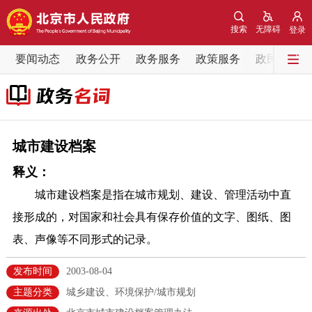
网站地图
搜索
无障碍
登录
要闻动态
要闻动态
政务公开
政务服务
政策服务
政民互动
党中央精神
国务院信息
中央部委动态
北京要闻
会议信息
部门动态
城市建设档案
释义：
各区热点
城市建设档案是指在城市规划、建设、管理活动中直
政务公开
接形成的，对国家和社会具有保存价值的文字、图纸、图
表、声像等不同形式的记录。
市领导
机构职能
政策服务
发布时间
2003-08-04
政策兑现
政策解读
回应关切
主题分类
城乡建设、环境保护/城市规划