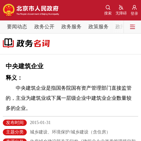
网站地图
搜索
无障碍
登录
要闻动态
要闻动态
政务公开
政务服务
政策服务
政民互动
党中央精神
国务院信息
中央部委动态
北京要闻
会议信息
部门动态
中央建筑企业
释义：
各区热点
中央建筑企业是指国务院国有资产管理部门直接监管
政务公开
的，主业为建筑业或下属一层级企业中建筑业企业数量较
多的企业。
市领导
机构职能
政策服务
发布时间
2015-01-31
政策兑现
政策解读
回应关切
主题分类
城乡建设、环境保护/城乡建设（含住房）