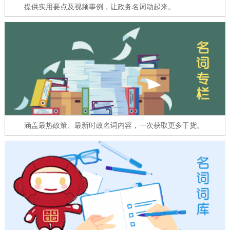
走进北京
提供实用要点及视频事例，让政务名词动起来。
北京概况
十六区概览
人文北京
绿色北京
图说北京
视频北京
多语种
ENGLISH
한국어
日本語
涵盖最热政策、最新时政名词内容，一次获取更多干货。
DEUTSCH
FRANÇAIS
РУССКИЙ ЯЗЫК
ESPAÑOL
العربية
PORTUGUÊS
ITALIANO