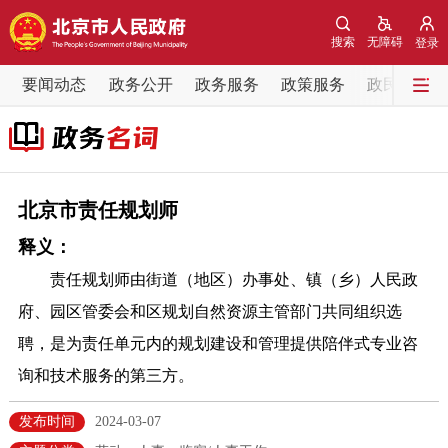
网站地图
搜索
无障碍
登录
要闻动态
要闻动态
政务公开
政务服务
政策服务
政民互动
党中央精神
国务院信息
中央部委动态
北京要闻
会议信息
部门动态
北京市责任规划师
释义：
各区热点
责任规划师由街道（地区）办事处、镇（乡）人民政
政务公开
府、园区管委会和区规划自然资源主管部门共同组织选
聘，是为责任单元内的规划建设和管理提供陪伴式专业咨
市领导
机构职能
政策服务
询和技术服务的第三方。
政策兑现
政策解读
回应关切
发布时间
2024-03-07