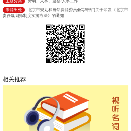
主题分类
劳动、人事、监察/人事工作
决策公开
专题公开
来源出处
北京市规划和自然资源委员会等5部门关于印发《北京市
责任规划师制度实施办法》的通知
政务服务
个人服务
法人服务
部门服务
便民服务
利企服务
投资项目
中介服务
阳光政务
相关推荐
政民互动
12345网上接诉即办
我要咨询
我要建议
参与调查
在线访谈
图说互动