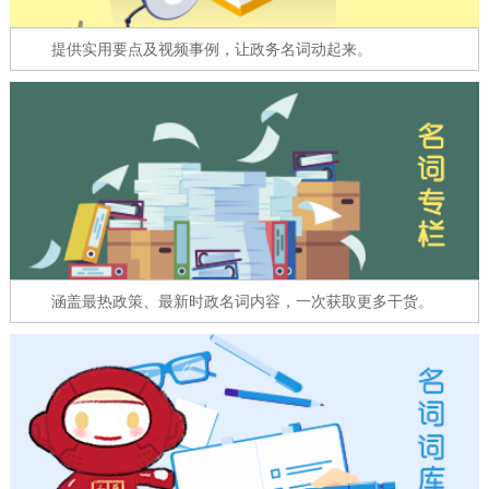
走进北京
提供实用要点及视频事例，让政务名词动起来。
北京概况
十六区概览
人文北京
绿色北京
图说北京
视频北京
多语种
ENGLISH
한국어
日本語
涵盖最热政策、最新时政名词内容，一次获取更多干货。
DEUTSCH
FRANÇAIS
РУССКИЙ ЯЗЫК
ESPAÑOL
العربية
PORTUGUÊS
ITALIANO