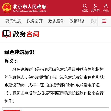
网站地图
搜索
无障碍
登录
要闻动态
要闻动态
政务公开
政务服务
政策服务
政民互动
党中央精神
国务院信息
中央部委动态
北京要闻
会议信息
部门动态
绿色建筑标识
释义：
各区热点
绿色建筑标识是指表示绿色建筑星级并载有性能指标
政务公开
的信息标志，包括标牌和证书。绿色建筑标识由住房和城
乡建设部统一式样，证书由授予部门制作或核发电子证
市领导
机构职能
政策服务
书，标牌由申报单位根据不同应用场景按照制作指南自行
制作。
政策兑现
政策解读
回应关切