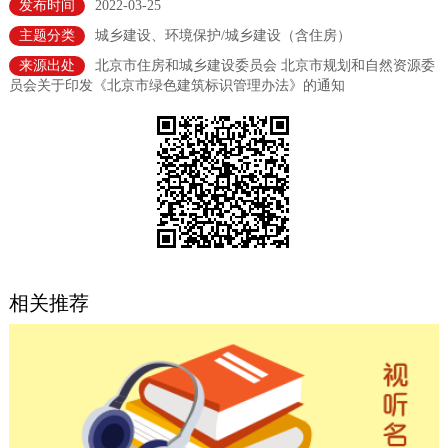
发布时间
2022-03-25
决策公开
专题公开
主题分类
城乡建设、环境保护/城乡建设（含住房）
来源出处
北京市住房和城乡建设委员会 北京市规划和自然资源委
政务服务
员会关于印发《北京市绿色建筑标识管理办法》的通知
个人服务
法人服务
部门服务
便民服务
利企服务
投资项目
中介服务
阳光政务
政民互动
相关推荐
12345网上接诉即办
我要咨询
我要建议
参与调查
在线访谈
图说互动