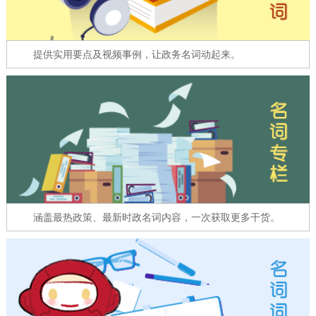
走进北京
北京概况
十六区概览
人文北京
提供实用要点及视频事例，让政务名词动起来。
绿色北京
图说北京
视频北京
多语种
ENGLISH
한국어
日本語
DEUTSCH
FRANÇAIS
РУССКИЙ ЯЗЫК
涵盖最热政策、最新时政名词内容，一次获取更多干货。
ESPAÑOL
العربية
PORTUGUÊS
ITALIANO