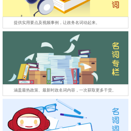
走进北京
北京概况
十六区概览
人文北京
提供实用要点及视频事例，让政务名词动起来。
绿色北京
图说北京
视频北京
多语种
ENGLISH
한국어
日本語
DEUTSCH
FRANÇAIS
РУССКИЙ ЯЗЫК
涵盖最热政策、最新时政名词内容，一次获取更多干货。
ESPAÑOL
العربية
PORTUGUÊS
ITALIANO