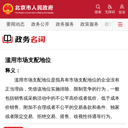
网站地图
搜索
无障碍
登录
要闻动态
要闻动态
政务公开
政务服务
政策服务
政民互动
党中央精神
国务院信息
中央部委动态
北京要闻
会议信息
部门动态
滥用市场支配地位
释义：
各区热点
滥用市场支配地位是指具有市场支配地位的企业没有
政务公开
正当理由，凭借该地位实施排除、限制竞争的行为，一般
包括销售或采购活动中的不公平高价或者低价、低于成本
市领导
机构职能
政策服务
价销售、附加不合理或者不公平的交易条款和条件、独家
或者限定交易、拒绝交易、搭售、歧视性待遇等行为。
政策兑现
政策解读
回应关切