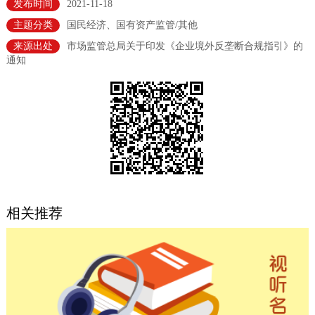
发布时间
2021-11-18
决策公开
专题公开
主题分类
国民经济、国有资产监管/其他
来源出处
市场监管总局关于印发《企业境外反垄断合规指引》的
政务服务
通知
个人服务
法人服务
部门服务
便民服务
利企服务
投资项目
中介服务
阳光政务
政民互动
相关推荐
12345网上接诉即办
我要咨询
我要建议
参与调查
在线访谈
图说互动