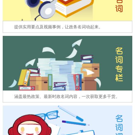
走进北京
北京概况
十六区概览
人文北京
提供实用要点及视频事例，让政务名词动起来。
绿色北京
图说北京
视频北京
多语种
ENGLISH
한국어
日本語
DEUTSCH
FRANÇAIS
РУССКИЙ ЯЗЫК
涵盖最热政策、最新时政名词内容，一次获取更多干货。
ESPAÑOL
العربية
PORTUGUÊS
ITALIANO