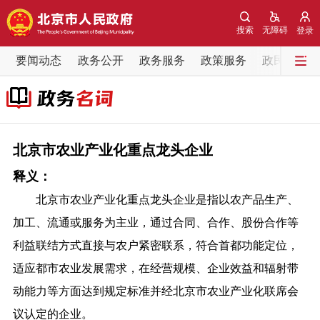
网站地图
搜索
无障碍
登录
要闻动态
要闻动态
政务公开
政务服务
政策服务
政民互动
党中央精神
国务院信息
中央部委动态
北京要闻
会议信息
部门动态
北京市农业产业化重点龙头企业
释义：
各区热点
北京市农业产业化重点龙头企业是指以农产品生产、
政务公开
加工、流通或服务为主业，通过合同、合作、股份合作等
利益联结方式直接与农户紧密联系，符合首都功能定位，
市领导
机构职能
政策服务
适应都市农业发展需求，在经营规模、企业效益和辐射带
动能力等方面达到规定标准并经北京市农业产业化联席会
政策兑现
政策解读
回应关切
议认定的企业。