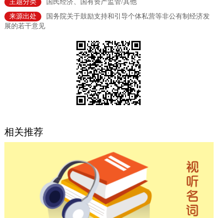
主题分类
国民经济、国有资产监管/其他
决策公开
专题公开
来源出处
国务院关于鼓励支持和引导个体私营等非公有制经济发
展的若干意见
政务服务
个人服务
法人服务
部门服务
便民服务
利企服务
投资项目
中介服务
阳光政务
相关推荐
政民互动
12345网上接诉即办
我要咨询
我要建议
参与调查
在线访谈
图说互动