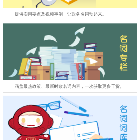
走进北京
提供实用要点及视频事例，让政务名词动起来。
北京概况
十六区概览
人文北京
绿色北京
图说北京
视频北京
多语种
ENGLISH
한국어
日本語
涵盖最热政策、最新时政名词内容，一次获取更多干货。
DEUTSCH
FRANÇAIS
РУССКИЙ ЯЗЫК
ESPAÑOL
العربية
PORTUGUÊS
ITALIANO